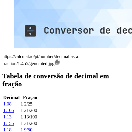
https://calculat.io/pt/number/decimal-as-a-
fraction/1.455/generated.jpg
Tabela de conversão de decimal em
fração
Decimal
Fração
1.08
1 2/25
1.105
1 21/200
1.13
1 13/100
1.155
1 31/200
1.18
1 9/50