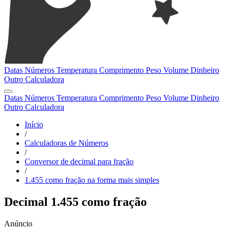
Datas
Números
Temperatura
Comprimento
Peso
Volume
Dinheiro
Outro
Calculadora
Datas
Números
Temperatura
Comprimento
Peso
Volume
Dinheiro
Outro
Calculadora
Início
/
Calculadoras de Números
/
Conversor de decimal para fração
/
1.455 como fração na forma mais simples
Decimal 1.455 como fração