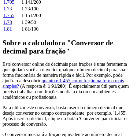
1.705
1 141/200
1.73
1 73/100
1.755
1 151/200
1.78
1 39/50
1.81
1 81/100
Sobre a calculadora "Conversor de
decimal para fração"
Este conversor online de decimais para frações é uma ferramenta
que ajudará você a converter qualquer número decimal para sua
forma fracionária de maneira rápida e fácil. Por exemplo, pode
ajudá-lo a descobrir
quanto é 1.455 como fração na forma mais
simples?
(A resposta é:
1 91/200
). É especialmente útil para quem
precisa trabalhar com frações no dia a dia ou em ambientes
acadêmicos ou profissionais.
Para utilizar este conversor, basta inserir o número decimal que
deseja converter no campo correspondente, por exemplo, '1.455'.
Após inserir o decimal, clique no botão 'Converter' para iniciar o
processo de conversão.
O conversor mostrará a fração equivalente ao número decimal