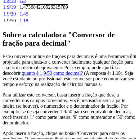
1 9/18
1.5
1 9/19
1.
473684210526315789
1 9/20
1.45
1 9/50
1.18
Sobre a calculadora "Conversor de
fração para decimal"
Este conversor online de frações para decimais é uma ferramenta útil
projetada para ajudá-lo a converter facilmente qualquer fração para
sua forma decimal equivalente. Por exemplo, pode ajudá-lo a
descobrir
quanto é 1 9/50 como decimal?
(A resposta é:
1.18
). Seja
você estudante ou profissional, este conversor pode economizar seu
tempo e esforço na realização de cálculos manuais.
Para utilizar este conversor, basta inserir a fração que deseja
converter nos campos fornecidos. Você precisará inserir a parte
inteira (se houver), o numerador e o denominador da fração. Por
exemplo, se deseja converter 1 9/50 para seu equivalente decimal,
você inseriria '1' como parte inteira, '9' como numerador e '50' como
denominador.
Após inserir a fração, clique no botão 'Converter' para obter os
resultados. O conversor exibirá o equivalente decimal da fração, que