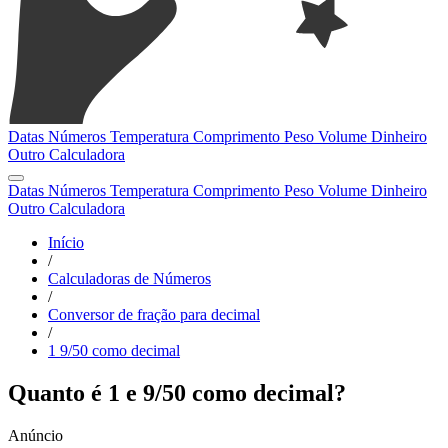
Datas
Números
Temperatura
Comprimento
Peso
Volume
Dinheiro
Outro
Calculadora
Datas
Números
Temperatura
Comprimento
Peso
Volume
Dinheiro
Outro
Calculadora
Início
/
Calculadoras de Números
/
Conversor de fração para decimal
/
1 9/50 como decimal
Quanto é 1 e 9/50 como decimal?