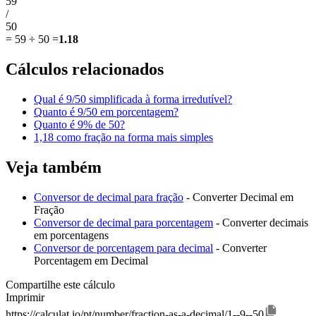
59
/
50
=
59 ÷ 50
=
1.18
Cálculos relacionados
Qual é 9/50 simplificada à forma irredutível?
Quanto é 9/50 em porcentagem?
Quanto é 9% de 50?
1,18 como fração na forma mais simples
Veja também
Conversor de decimal para fração
- Converter Decimal em
Fração
Conversor de decimal para porcentagem
- Converter decimais
em porcentagens
Conversor de porcentagem para decimal
- Converter
Porcentagem em Decimal
Compartilhe este cálculo
Imprimir
https://calculat.io/pt/number/fraction-as-a-decimal/1--9--50