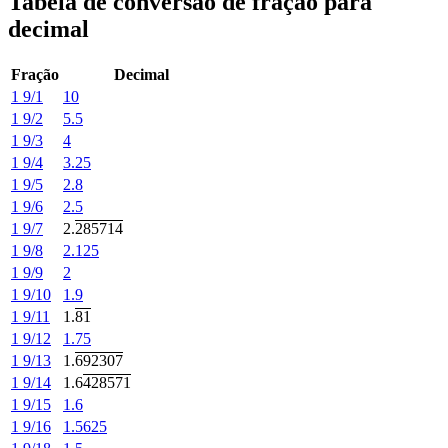
Tabela de conversão de fração para
decimal
Fração
Decimal
1 9/1
10
1 9/2
5.5
1 9/3
4
1 9/4
3.25
1 9/5
2.8
1 9/6
2.5
1 9/7
2.
285714
1 9/8
2.125
1 9/9
2
1 9/10
1.9
1 9/11
1.
81
1 9/12
1.75
1 9/13
1.
692307
1 9/14
1.6
428571
1 9/15
1.6
1 9/16
1.5625