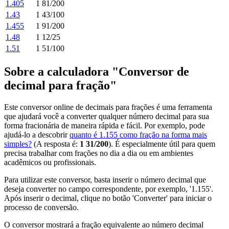
1.405
1 81/200
1.43
1 43/100
1.455
1 91/200
1.48
1 12/25
1.51
1 51/100
Sobre a calculadora "Conversor de
decimal para fração"
Este conversor online de decimais para frações é uma ferramenta
que ajudará você a converter qualquer número decimal para sua
forma fracionária de maneira rápida e fácil. Por exemplo, pode
ajudá-lo a descobrir
quanto é 1.155 como fração na forma mais
simples?
(A resposta é:
1 31/200
). É especialmente útil para quem
precisa trabalhar com frações no dia a dia ou em ambientes
acadêmicos ou profissionais.
Para utilizar este conversor, basta inserir o número decimal que
deseja converter no campo correspondente, por exemplo, '1.155'.
Após inserir o decimal, clique no botão 'Converter' para iniciar o
processo de conversão.
O conversor mostrará a fração equivalente ao número decimal