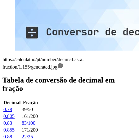
https://calculat.io/pt/number/decimal-as-a-
fraction/1.155/generated.jpg
Tabela de conversão de decimal em
fração
Decimal
Fração
0.78
39/50
0.805
161/200
0.83
83/100
0.855
171/200
0.88
22/25