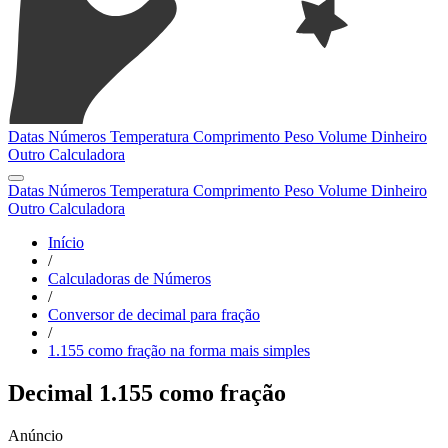
Datas
Números
Temperatura
Comprimento
Peso
Volume
Dinheiro
Outro
Calculadora
Datas
Números
Temperatura
Comprimento
Peso
Volume
Dinheiro
Outro
Calculadora
Início
/
Calculadoras de Números
/
Conversor de decimal para fração
/
1.155 como fração na forma mais simples
Decimal 1.155 como fração