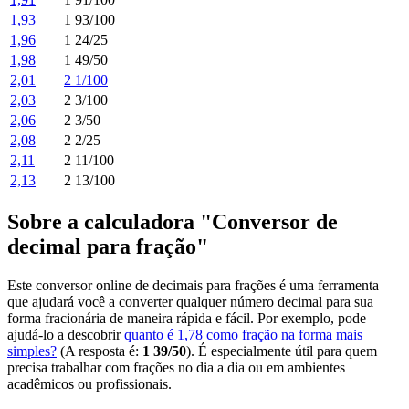
1,93
1 93/100
1,96
1 24/25
1,98
1 49/50
2,01
2 1/100
2,03
2 3/100
2,06
2 3/50
2,08
2 2/25
2,11
2 11/100
2,13
2 13/100
Sobre a calculadora "Conversor de
decimal para fração"
Este conversor online de decimais para frações é uma ferramenta
que ajudará você a converter qualquer número decimal para sua
forma fracionária de maneira rápida e fácil. Por exemplo, pode
ajudá-lo a descobrir
quanto é 1,78 como fração na forma mais
simples?
(A resposta é:
1 39/50
). É especialmente útil para quem
precisa trabalhar com frações no dia a dia ou em ambientes
acadêmicos ou profissionais.