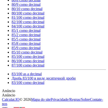
80/8 como decimal
80/9 como decimal
80/10 como decimal
80/100 como decimal
81/100 como decimal
82/100 como decimal
84/100 como decimal
85/1 como decimal
85/2 como decimal
85/5 como decimal
85/8 como decimal
85/9 como decimal
85/10 como decimal
85/100 como decimal
86/100 como decimal
87/100 como decimal
83/100 as a decimal
Дробь 83/100 в виде десятичной дроби
83/100 como decimal
Calculat.IO
© 2026
Mapa do site
Privacidade
/
Regras
/
Sobre
Contate-
nos