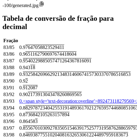
-100/generated.jpg
Tabela de conversão de fração para
decimal
Fração
83/85
0.9
7647058823529411
83/86
0.9
651162790697674418604
83/87
0.
9540229885057471264367816091
83/88
0.943
18
83/89
0.
93258426966292134831460674157303370786516853
83/90
0.9
2
83/91
0.
912087
83/92
0.90
2173913043478260869565
83/93
0.<span style='text-decoration:overline'>892473118279569
83/94
0.8
829787234042553191489361702127659574468085106
83/95
0.8
736842105263157894
83/96
0.86458
3
83/97
0.
8556701030927835051546391752577319587628865979
83/98
0.8
469387755102040816326530612244897959183673