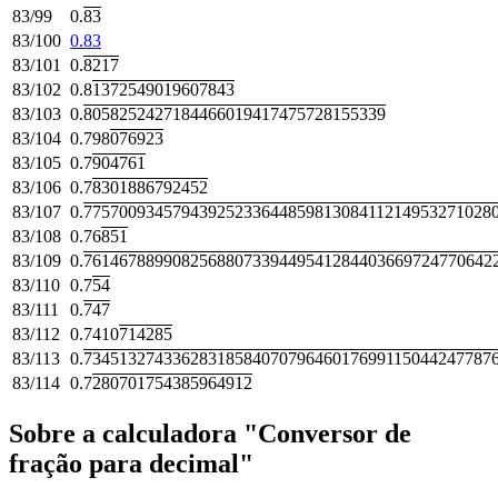
83/99
0.
83
83/100
0.83
83/101
0.
8217
83/102
0.8
1372549019607843
83/103
0.
8058252427184466019417475728155339
83/104
0.798
076923
83/105
0.7
904761
83/106
0.7
8301886792452
83/107
0.
7757009345794392523364485981308411214953271028
83/108
0.76
851
83/109
0.
7614678899082568807339449541284403669724770642
83/110
0.7
54
83/111
0.
747
83/112
0.7410
714285
83/113
0.
7345132743362831858407079646017699115044247787
83/114
0.7
280701754385964912
Sobre a calculadora "Conversor de
fração para decimal"