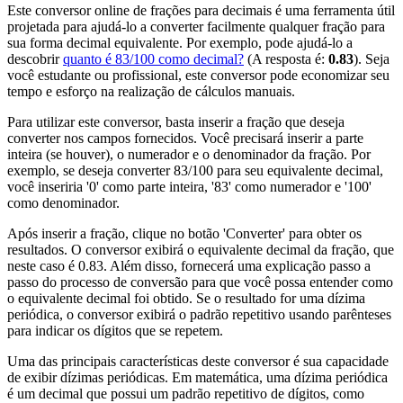
Este conversor online de frações para decimais é uma ferramenta útil
projetada para ajudá-lo a converter facilmente qualquer fração para
sua forma decimal equivalente. Por exemplo, pode ajudá-lo a
descobrir
quanto é 83/100 como decimal?
(A resposta é:
0.83
). Seja
você estudante ou profissional, este conversor pode economizar seu
tempo e esforço na realização de cálculos manuais.
Para utilizar este conversor, basta inserir a fração que deseja
converter nos campos fornecidos. Você precisará inserir a parte
inteira (se houver), o numerador e o denominador da fração. Por
exemplo, se deseja converter 83/100 para seu equivalente decimal,
você inseriria '0' como parte inteira, '83' como numerador e '100'
como denominador.
Após inserir a fração, clique no botão 'Converter' para obter os
resultados. O conversor exibirá o equivalente decimal da fração, que
neste caso é 0.83. Além disso, fornecerá uma explicação passo a
passo do processo de conversão para que você possa entender como
o equivalente decimal foi obtido. Se o resultado for uma dízima
periódica, o conversor exibirá o padrão repetitivo usando parênteses
para indicar os dígitos que se repetem.
Uma das principais características deste conversor é sua capacidade
de exibir dízimas periódicas. Em matemática, uma dízima periódica
é um decimal que possui um padrão repetitivo de dígitos, como