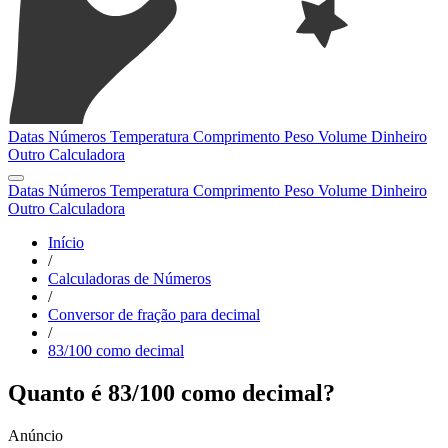
Datas
Números
Temperatura
Comprimento
Peso
Volume
Dinheiro
Outro
Calculadora
Datas
Números
Temperatura
Comprimento
Peso
Volume
Dinheiro
Outro
Calculadora
Início
/
Calculadoras de Números
/
Conversor de fração para decimal
/
83/100 como decimal
Quanto é 83/100 como decimal?