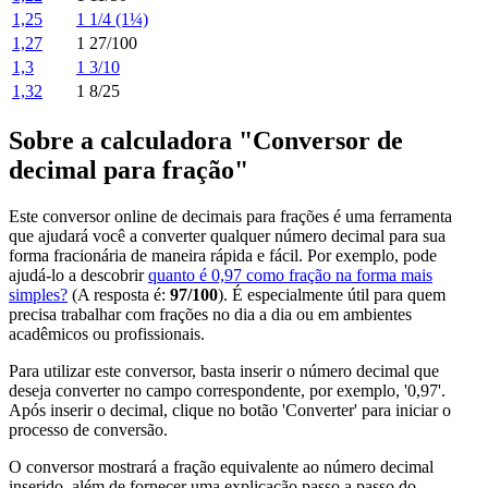
1,25
1 1/4 (1¼)
1,27
1 27/100
1,3
1 3/10
1,32
1 8/25
Sobre a calculadora "Conversor de
decimal para fração"
Este conversor online de decimais para frações é uma ferramenta
que ajudará você a converter qualquer número decimal para sua
forma fracionária de maneira rápida e fácil. Por exemplo, pode
ajudá-lo a descobrir
quanto é 0,97 como fração na forma mais
simples?
(A resposta é:
97/100
). É especialmente útil para quem
precisa trabalhar com frações no dia a dia ou em ambientes
acadêmicos ou profissionais.
Para utilizar este conversor, basta inserir o número decimal que
deseja converter no campo correspondente, por exemplo, '0,97'.
Após inserir o decimal, clique no botão 'Converter' para iniciar o
processo de conversão.
O conversor mostrará a fração equivalente ao número decimal
inserido, além de fornecer uma explicação passo a passo do