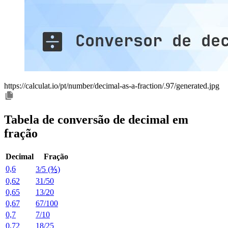
https://calculat.io/pt/number/decimal-as-a-fraction/.97/generated.jpg
Tabela de conversão de decimal em
fração
Decimal
Fração
0,6
3/5 (⅗)
0,62
31/50
0,65
13/20
0,67
67/100
0,7
7/10
0,72
18/25