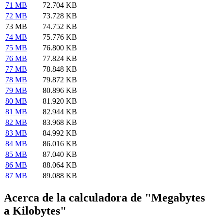
71 MB
72.704 KB
72 MB
73.728 KB
73 MB
74.752 KB
74 MB
75.776 KB
75 MB
76.800 KB
76 MB
77.824 KB
77 MB
78.848 KB
78 MB
79.872 KB
79 MB
80.896 KB
80 MB
81.920 KB
81 MB
82.944 KB
82 MB
83.968 KB
83 MB
84.992 KB
84 MB
86.016 KB
85 MB
87.040 KB
86 MB
88.064 KB
87 MB
89.088 KB
Acerca de la calculadora de "Megabytes
a Kilobytes"