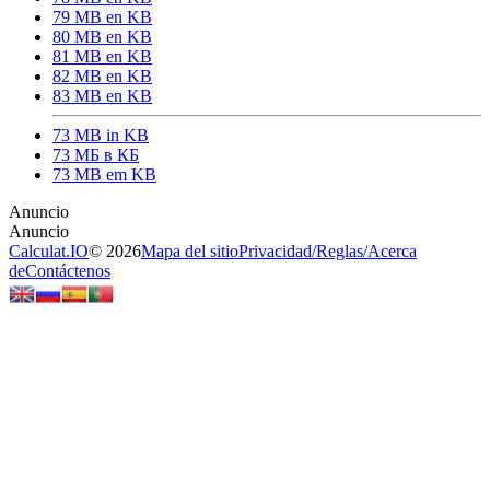
79 MB en KB
80 MB en KB
81 MB en KB
82 MB en KB
83 MB en KB
73 MB in KB
73 МБ в КБ
73 MB em KB
Calculat.IO
© 2026
Mapa del sitio
Privacidad
/
Reglas
/
Acerca
de
Contáctenos