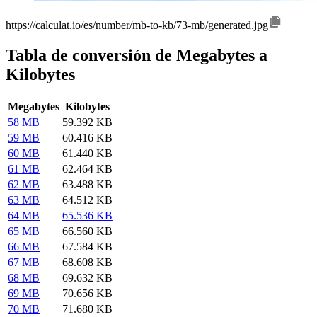
https://calculat.io/es/number/mb-to-kb/73-mb/generated.jpg
Tabla de conversión de Megabytes a
Kilobytes
Megabytes
Kilobytes
58 MB
59.392 KB
59 MB
60.416 KB
60 MB
61.440 KB
61 MB
62.464 KB
62 MB
63.488 KB
63 MB
64.512 KB
64 MB
65.536 KB
65 MB
66.560 KB
66 MB
67.584 KB
67 MB
68.608 KB
68 MB
69.632 KB
69 MB
70.656 KB
70 MB
71.680 KB