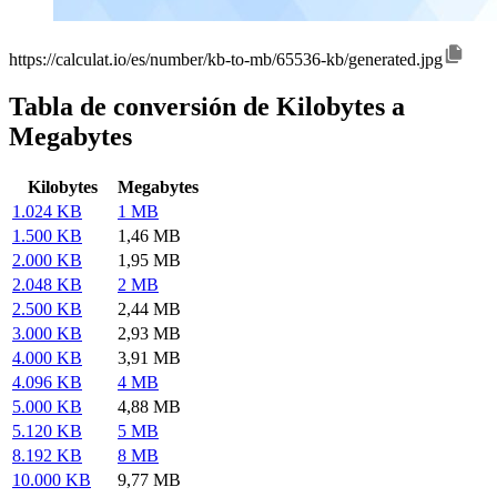
https://calculat.io/es/number/kb-to-mb/65536-kb/generated.jpg
Tabla de conversión de Kilobytes a
Megabytes
Kilobytes
Megabytes
1.024 KB
1 MB
1.500 KB
1,46 MB
2.000 KB
1,95 MB
2.048 KB
2 MB
2.500 KB
2,44 MB
3.000 KB
2,93 MB
4.000 KB
3,91 MB
4.096 KB
4 MB
5.000 KB
4,88 MB
5.120 KB
5 MB
8.192 KB
8 MB
10.000 KB
9,77 MB