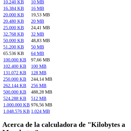
10.240 KB
10 MB
16.384 KB
16 MB
20.000 KB
19,53 MB
20.480 KB
20 MB
25.000 KB
24,41 MB
32.768 KB
32 MB
50.000 KB
48,83 MB
51.200 KB
50 MB
65.536 KB
64 MB
100.000 KB
97,66 MB
102.400 KB
100 MB
131.072 KB
128 MB
250.000 KB
244,14 MB
262.144 KB
256 MB
500.000 KB
488,28 MB
524.288 KB
512 MB
1.000.000 KB
976,56 MB
1.048.576 KB
1.024 MB
Acerca de la calculadora de "Kilobytes a