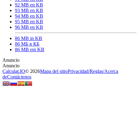
92 MB en KB
93 MB en KB
94 MB en KB
95 MB en KB
96 MB en KB
86 MB in KB
86 МБ в КБ
86 MB em KB
Calculat.IO
© 2026
Mapa del sitio
Privacidad
/
Reglas
/
Acerca
de
Contáctenos