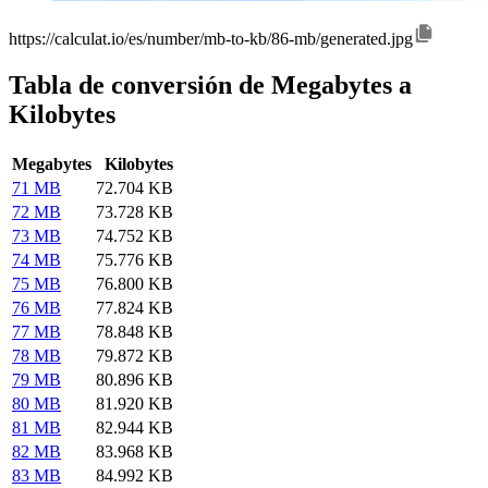
https://calculat.io/es/number/mb-to-kb/86-mb/generated.jpg
Tabla de conversión de Megabytes a
Kilobytes
Megabytes
Kilobytes
71 MB
72.704 KB
72 MB
73.728 KB
73 MB
74.752 KB
74 MB
75.776 KB
75 MB
76.800 KB
76 MB
77.824 KB
77 MB
78.848 KB
78 MB
79.872 KB
79 MB
80.896 KB
80 MB
81.920 KB
81 MB
82.944 KB
82 MB
83.968 KB
83 MB
84.992 KB