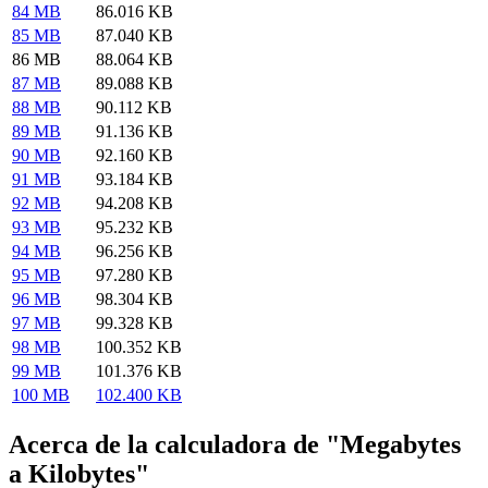
84 MB
86.016 KB
85 MB
87.040 KB
86 MB
88.064 KB
87 MB
89.088 KB
88 MB
90.112 KB
89 MB
91.136 KB
90 MB
92.160 KB
91 MB
93.184 KB
92 MB
94.208 KB
93 MB
95.232 KB
94 MB
96.256 KB
95 MB
97.280 KB
96 MB
98.304 KB
97 MB
99.328 KB
98 MB
100.352 KB
99 MB
101.376 KB
100 MB
102.400 KB
Acerca de la calculadora de "Megabytes
a Kilobytes"