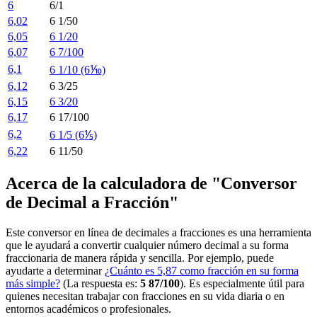
6
6/1
6,02
6 1/50
6,05
6 1/20
6,07
6 7/100
6,1
6 1/10 (6⅒)
6,12
6 3/25
6,15
6 3/20
6,17
6 17/100
6,2
6 1/5 (6⅕)
6,22
6 11/50
Acerca de la calculadora de "Conversor
de Decimal a Fracción"
Este conversor en línea de decimales a fracciones es una herramienta
que le ayudará a convertir cualquier número decimal a su forma
fraccionaria de manera rápida y sencilla. Por ejemplo, puede
ayudarte a determinar
¿Cuánto es 5,87 como fracción en su forma
más simple?
(La respuesta es:
5 87/100
). Es especialmente útil para
quienes necesitan trabajar con fracciones en su vida diaria o en
entornos académicos o profesionales.