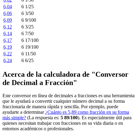
6,04
6 1/25
6,06
6 3/50
6,09
6 9/100
6,12
6 3/25
6,14
6 7/50
6,17
6 17/100
6,19
6 19/100
6,22
6 11/50
6,24
6 6/25
Acerca de la calculadora de "Conversor
de Decimal a Fracción"
Este conversor en línea de decimales a fracciones es una herramienta
que le ayudará a convertir cualquier número decimal a su forma
fraccionaria de manera rápida y sencilla. Por ejemplo, puede
ayudarte a determinar
¿Cuánto es 5,89 como fracción en su forma
más simple?
(La respuesta es:
5 89/100
). Es especialmente útil para
quienes necesitan trabajar con fracciones en su vida diaria o en
entornos académicos o profesionales.