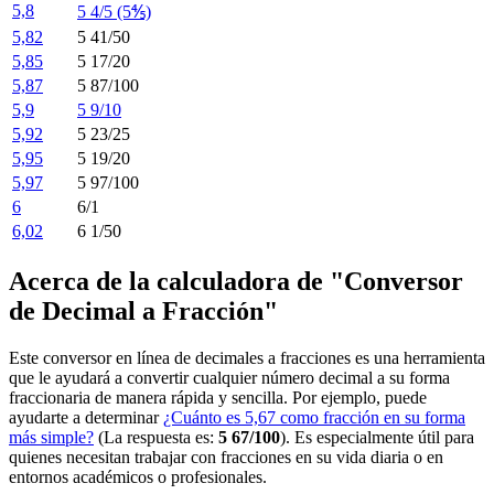
5,8
5 4/5 (5⅘)
5,82
5 41/50
5,85
5 17/20
5,87
5 87/100
5,9
5 9/10
5,92
5 23/25
5,95
5 19/20
5,97
5 97/100
6
6/1
6,02
6 1/50
Acerca de la calculadora de "Conversor
de Decimal a Fracción"
Este conversor en línea de decimales a fracciones es una herramienta
que le ayudará a convertir cualquier número decimal a su forma
fraccionaria de manera rápida y sencilla. Por ejemplo, puede
ayudarte a determinar
¿Cuánto es 5,67 como fracción en su forma
más simple?
(La respuesta es:
5 67/100
). Es especialmente útil para
quienes necesitan trabajar con fracciones en su vida diaria o en
entornos académicos o profesionales.