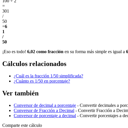
100 ÷ 2
=
301
/
50
=
6
1
/
50
¡Eso es todo!
6,02 como fracción
en su forma más simple es igual a
6
Cálculos relacionados
¿Cuál es la fracción 1/50 simplificada?
¿Cuánto es 1/50 en porcentaje?
Ver también
Conversor de decimal a porcentaje
- Convertir decimales a porc
Conversor de Fracción a Decimal
- Convertir Fracción a Decim
Conversor de porcentaje a decimal
- Convertir porcentajes a de
Comparte este cálculo