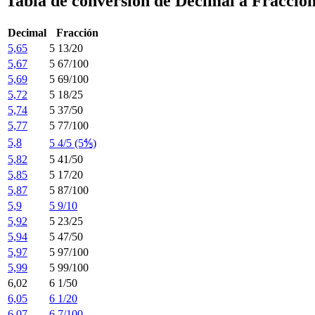
Tabla de conversión de Decimal a Fracció
Decimal
Fracción
5,65
5 13/20
5,67
5 67/100
5,69
5 69/100
5,72
5 18/25
5,74
5 37/50
5,77
5 77/100
5,8
5 4/5 (5⅘)
5,82
5 41/50
5,85
5 17/20
5,87
5 87/100
5,9
5 9/10
5,92
5 23/25
5,94
5 47/50
5,97
5 97/100
5,99
5 99/100
6,02
6 1/50
6,05
6 1/20
6,07
6 7/100