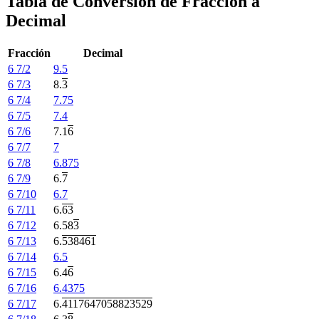
Tabla de Conversión de Fracción a
Decimal
Fracción
Decimal
6 7/2
9.5
6 7/3
8.
3
6 7/4
7.75
6 7/5
7.4
6 7/6
7.1
6
6 7/7
7
6 7/8
6.875
6 7/9
6.
7
6 7/10
6.7
6 7/11
6.
63
6 7/12
6.58
3
6 7/13
6.
538461
6 7/14
6.5
6 7/15
6.4
6
6 7/16
6.4375
6 7/17
6.
4117647058823529