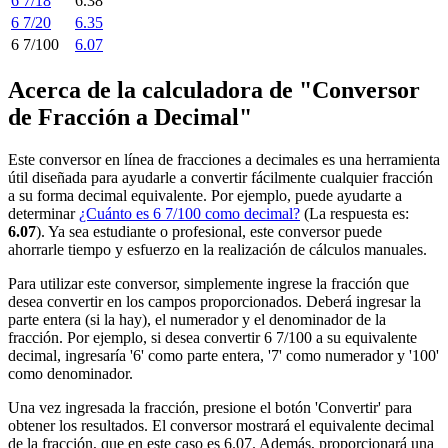
6 7/18
6.3
8
6 7/20
6.35
6 7/100
6.07
Acerca de la calculadora de "Conversor
de Fracción a Decimal"
Este conversor en línea de fracciones a decimales es una herramienta
útil diseñada para ayudarle a convertir fácilmente cualquier fracción
a su forma decimal equivalente. Por ejemplo, puede ayudarte a
determinar
¿Cuánto es 6 7/100 como decimal?
(La respuesta es:
6.07
). Ya sea estudiante o profesional, este conversor puede
ahorrarle tiempo y esfuerzo en la realización de cálculos manuales.
Para utilizar este conversor, simplemente ingrese la fracción que
desea convertir en los campos proporcionados. Deberá ingresar la
parte entera (si la hay), el numerador y el denominador de la
fracción. Por ejemplo, si desea convertir 6 7/100 a su equivalente
decimal, ingresaría '6' como parte entera, '7' como numerador y '100'
como denominador.
Una vez ingresada la fracción, presione el botón 'Convertir' para
obtener los resultados. El conversor mostrará el equivalente decimal
de la fracción, que en este caso es 6.07. Además, proporcionará una