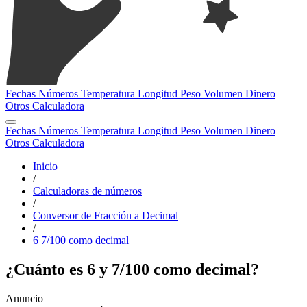
Fechas
Números
Temperatura
Longitud
Peso
Volumen
Dinero
Otros
Calculadora
Fechas
Números
Temperatura
Longitud
Peso
Volumen
Dinero
Otros
Calculadora
Inicio
/
Calculadoras de números
/
Conversor de Fracción a Decimal
/
6 7/100 como decimal
¿Cuánto es 6 y 7/100 como decimal?