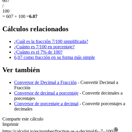
607
/
100
=
607 ÷ 100
=
6.07
Cálculos relacionados
¿Cuál es la fracción 7/100 simplificada?
¿Cuánto es 7/100 en porcentaje?
¿Cuánto es el 7% de 100?
6,07 como fracción en su forma más simple
Ver también
Conversor de Decimal a Fracción
- Convertir Decimal a
Fracción
Conversor de decimal a porcentaje
- Convertir decimales a
porcentajes
Conversor de porcentaje a decimal
- Convertir porcentajes a
decimales
Comparte este cálculo
Imprimir
https://calculat.io/es/number/fraction-as-a-decimal/6--7--100