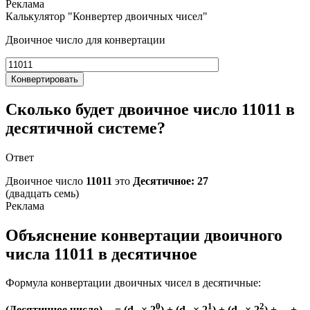
Калькулятор "Конвертер двоичных чисел"
Двоичное число для конвертации
Конвертировать
Сколько будет двоичное число 11011 в
десятичной системе?
Ответ
Двоичное число
11011
это
Десятичное: 27
(двадцать семь)
Объяснение конвертации двоичного
числа 11011 в десятичное
Формула конвертации двоичных чисел в десятичные:
0
1
2
(Десятичное число)
= (d
× 2
) + (d
× 2
) + (d
× 2
) + ... +