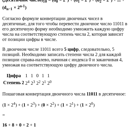
10
0
1
2
n-1
(d
× 2
)
n−1
Согласно формуле конвертации двоичных чисел в
десятичные, для того чтобы перевести двоичное число 11011 в
его десятичную форму необходимо умножить каждую цифру
числа на соответствующую степень числа 2, которая зависит
от позиции цифры в числе.
В двоичном числе 11011 всего
5 цифр
, следовательно, 5
позиций. Необходимо записать степени числа 2 для каждой
позиции справа-налево, начиная с индекса 0 и заканчивая 4,
умножая на соответствующую цифру двоичного числа.
Цифра
1
1
0
1
1
4
3
2
1
0
Степень 2
2
2
2
2
2
Пошаговая конвертация двоичного числа
11011
в десятичное:
4
3
2
1
0
(
1
× 2
) + (
1
× 2
) + (
0
× 2
) + (
1
× 2
) + (
1
× 2
)
=
16
+
8
+
0
+
2
+
1