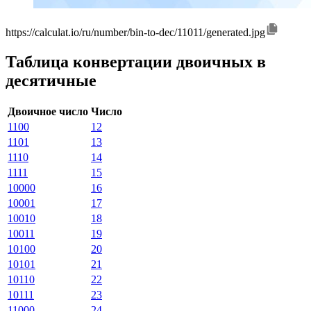
https://calculat.io/ru/number/bin-to-dec/11011/generated.jpg
Таблица конвертации двоичных в
десятичные
Двоичное число
Число
1100
12
1101
13
1110
14
1111
15
10000
16
10001
17
10010
18
10011
19
10100
20
10101
21
10110
22
10111
23
11000
24