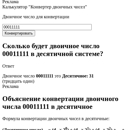
Калькулятор "Конвертер двоичных чисел"
Двоичное число для конвертации
Конвертировать
Сколько будет двоичное число
00011111 в десятичной системе?
Ответ
Двоичное число
00011111
это
Десятичное: 31
(тридцать один)
Объяснение конвертации двоичного
числа 00011111 в десятичное
Формула конвертации двоичных чисел в десятичные:
0
1
2
(Десятичное число)
= (d
× 2
) + (d
× 2
) + (d
× 2
) + ... +