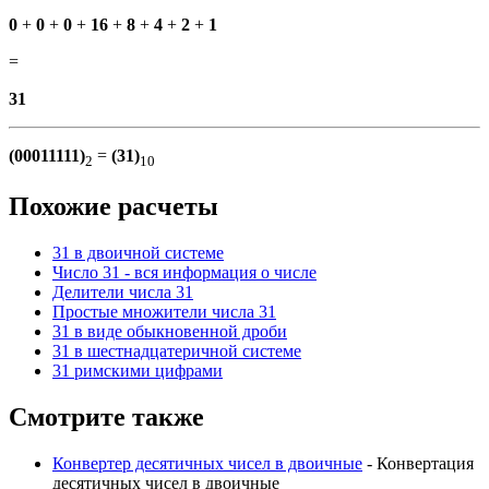
0
+
0
+
0
+
16
+
8
+
4
+
2
+
1
=
31
(00011111)
=
(31)
2
10
Похожие расчеты
31 в двоичной системе
Число 31 - вся информация о числе
Делители числа 31
Простые множители числа 31
31 в виде обыкновенной дроби
31 в шестнадцатеричной системе
31 римскими цифрами
Смотрите также
Конвертер десятичных чисел в двоичные
- Конвертация
десятичных чисел в двоичные