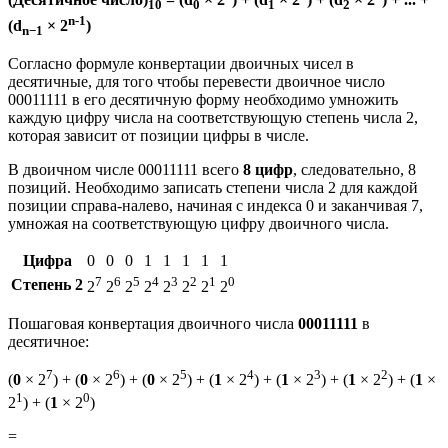
10
0
1
2
n-1
(d
× 2
)
n−1
Согласно формуле конвертации двоичных чисел в
десятичные, для того чтобы перевести двоичное число
00011111 в его десятичную форму необходимо умножить
каждую цифру числа на соответствующую степень числа 2,
которая зависит от позиции цифры в числе.
В двоичном числе 00011111 всего
8 цифр
, следовательно, 8
позиций. Необходимо записать степени числа 2 для каждой
позиции справа-налево, начиная с индекса 0 и заканчивая 7,
умножая на соответствующую цифру двоичного числа.
Цифра
0
0
0
1
1
1
1
1
7
6
5
4
3
2
1
0
Степень 2
2
2
2
2
2
2
2
2
Пошаговая конвертация двоичного числа
00011111
в
десятичное:
7
6
5
4
3
2
(
0
× 2
) + (
0
× 2
) + (
0
× 2
) + (
1
× 2
) + (
1
× 2
) + (
1
× 2
) + (
1
×
1
0
2
) + (
1
× 2
)
=