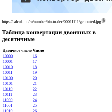
https://calculat.io/ru/number/bin-to-dec/00011111/generated.jpg
Таблица конвертации двоичных в
десятичные
Двоичное число
Число
10000
16
10001
17
10010
18
10011
19
10100
20
10101
21
10110
22
10111
23
11000
24
11001
25
11010
26