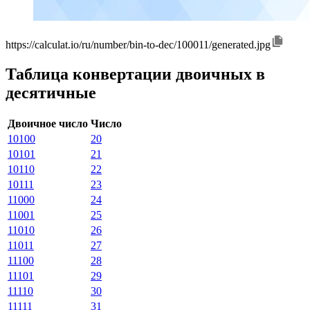
https://calculat.io/ru/number/bin-to-dec/100011/generated.jpg
Таблица конвертации двоичных в
десятичные
Двоичное число
Число
10100
20
10101
21
10110
22
10111
23
11000
24
11001
25
11010
26
11011
27
11100
28
11101
29
11110
30
11111
31