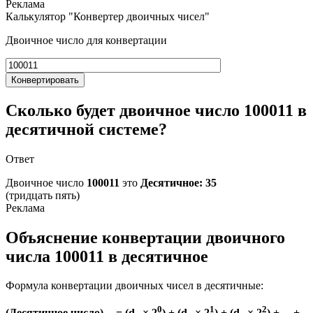
Калькулятор "Конвертер двоичных чисел"
Двоичное число для конвертации
Конвертировать
Сколько будет двоичное число 100011 в
десятичной системе?
Ответ
Двоичное число
100011
это
Десятичное: 35
(тридцать пять)
Объяснение конвертации двоичного
числа 100011 в десятичное
Формула конвертации двоичных чисел в десятичные:
0
1
2
(Десятичное число)
= (d
× 2
) + (d
× 2
) + (d
× 2
) + ... +