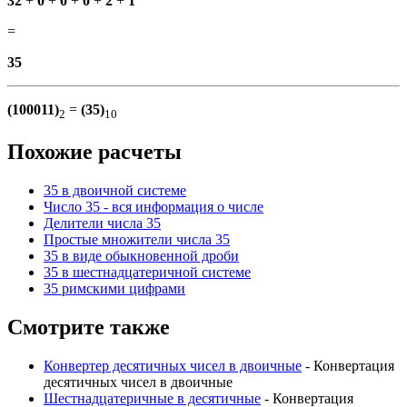
32
+
0
+
0
+
0
+
2
+
1
=
35
(100011)
=
(35)
2
10
Похожие расчеты
35 в двоичной системе
Число 35 - вся информация о числе
Делители числа 35
Простые множители числа 35
35 в виде обыкновенной дроби
35 в шестнадцатеричной системе
35 римскими цифрами
Смотрите также
Конвертер десятичных чисел в двоичные
- Конвертация
десятичных чисел в двоичные
Шестнадцатеричные в десятичные
- Конвертация