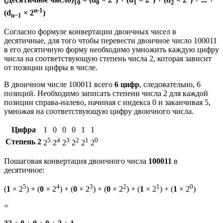
10
0
1
2
n-1
(d
× 2
)
n−1
Согласно формуле конвертации двоичных чисел в
десятичные, для того чтобы перевести двоичное число 100011
в его десятичную форму необходимо умножить каждую цифру
числа на соответствующую степень числа 2, которая зависит
от позиции цифры в числе.
В двоичном числе 100011 всего
6 цифр
, следовательно, 6
позиций. Необходимо записать степени числа 2 для каждой
позиции справа-налево, начиная с индекса 0 и заканчивая 5,
умножая на соответствующую цифру двоичного числа.
Цифра
1
0
0
0
1
1
5
4
3
2
1
0
Степень 2
2
2
2
2
2
2
Пошаговая конвертация двоичного числа
100011
в
десятичное:
5
4
3
2
1
0
(
1
× 2
) + (
0
× 2
) + (
0
× 2
) + (
0
× 2
) + (
1
× 2
) + (
1
× 2
)
=