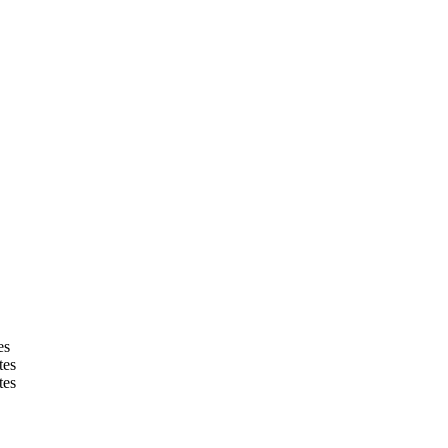
es
tes
tes