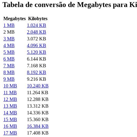
Tabela de conversão de Megabytes para Ki
Megabytes
Kilobytes
1 MB
1.024 KB
2 MB
2.048 KB
3 MB
3.072 KB
4 MB
4.096 KB
5 MB
5.120 KB
6 MB
6.144 KB
7 MB
7.168 KB
8 MB
8.192 KB
9 MB
9.216 KB
10 MB
10.240 KB
11 MB
11.264 KB
12 MB
12.288 KB
13 MB
13.312 KB
14 MB
14.336 KB
15 MB
15.360 KB
16 MB
16.384 KB
17 MB
17.408 KB