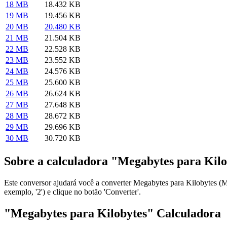
18 MB
18.432 KB
19 MB
19.456 KB
20 MB
20.480 KB
21 MB
21.504 KB
22 MB
22.528 KB
23 MB
23.552 KB
24 MB
24.576 KB
25 MB
25.600 KB
26 MB
26.624 KB
27 MB
27.648 KB
28 MB
28.672 KB
29 MB
29.696 KB
30 MB
30.720 KB
Sobre a calculadora "Megabytes para Kilo
Este conversor ajudará você a converter Megabytes para Kilobytes (
exemplo, '2') e clique no botão 'Converter'.
"Megabytes para Kilobytes" Calculadora