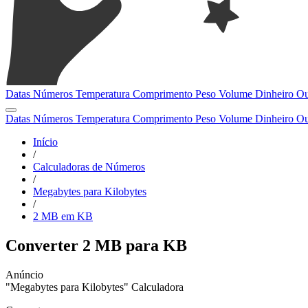
Datas
Números
Temperatura
Comprimento
Peso
Volume
Dinheiro
Ou
Datas
Números
Temperatura
Comprimento
Peso
Volume
Dinheiro
Ou
Início
/
Calculadoras de Números
/
Megabytes para Kilobytes
/
2 MB em KB
Converter 2 MB para KB
"Megabytes para Kilobytes" Calculadora