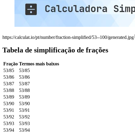
https://calculat.io/pt/number/fraction-simplified/53--100/generated.jpg
Tabela de simplificação de frações
Fração
Termos mais baixos
53/85
53/85
53/86
53/86
53/87
53/87
53/88
53/88
53/89
53/89
53/90
53/90
53/91
53/91
53/92
53/92
53/93
53/93
53/94
53/94