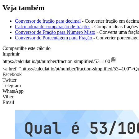
Veja também
Conversor de fração para decimal
- Converter fração em decim
Calculadora de comparação de frações
- Compare duas frações 
Conversor de Fração para Número Misto
- Converta uma fraçã
Conversor de Porcentagem para Fração
- Converter porcentag
Compartilhe este cálculo
Imprimir
https://calculat.io/pt/number/fraction-simplified/53--100
<a href="https://calculat.io/pt/number/fraction-simplified/53--100">Qu
Facebook
Twitter
Telegram
WhatsApp
Viber
Email