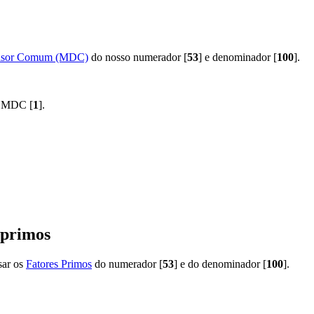
isor Comum (MDC)
do nosso numerador [
53
] e denominador [
100
].
o MDC [
1
].
 primos
sar os
Fatores Primos
do numerador [
53
] e do denominador [
100
].