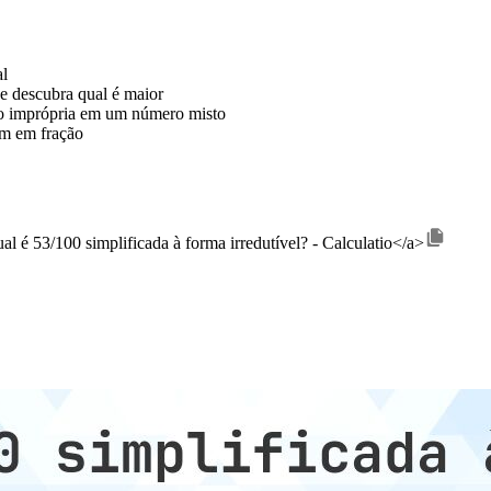
al
e descubra qual é maior
o imprópria em um número misto
em em fração
al é 53/100 simplificada à forma irredutível? - Calculatio</a>