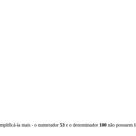
simplificá-la mais - o numerador
53
e o denominador
100
não possuem fa