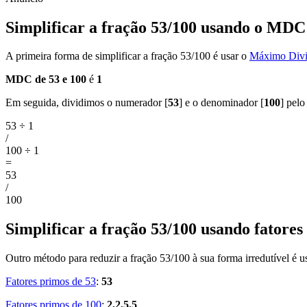
Simplificar a fração 53/100 usando o MDC
A primeira forma de simplificar a fração 53/100 é usar o
Máximo Div
MDC de 53 e 100
é
1
Em seguida, dividimos o numerador [
53
] e o denominador [
100
] pel
53 ÷ 1
/
100 ÷ 1
=
53
/
100
Simplificar a fração 53/100 usando fatores
Outro método para reduzir a fração 53/100 à sua forma irredutível é u
Fatores primos de 53
:
53
Fatores primos de 100
:
2,2,5,5