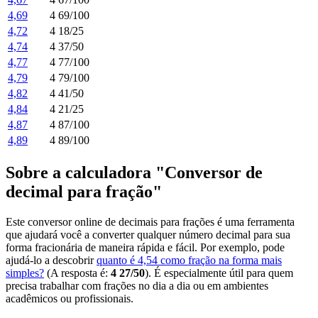
4,69
4 69/100
4,72
4 18/25
4,74
4 37/50
4,77
4 77/100
4,79
4 79/100
4,82
4 41/50
4,84
4 21/25
4,87
4 87/100
4,89
4 89/100
Sobre a calculadora "Conversor de
decimal para fração"
Este conversor online de decimais para frações é uma ferramenta
que ajudará você a converter qualquer número decimal para sua
forma fracionária de maneira rápida e fácil. Por exemplo, pode
ajudá-lo a descobrir
quanto é 4,54 como fração na forma mais
simples?
(A resposta é:
4 27/50
). É especialmente útil para quem
precisa trabalhar com frações no dia a dia ou em ambientes
acadêmicos ou profissionais.