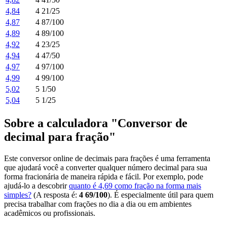
4,84
4 21/25
4,87
4 87/100
4,89
4 89/100
4,92
4 23/25
4,94
4 47/50
4,97
4 97/100
4,99
4 99/100
5,02
5 1/50
5,04
5 1/25
Sobre a calculadora "Conversor de
decimal para fração"
Este conversor online de decimais para frações é uma ferramenta
que ajudará você a converter qualquer número decimal para sua
forma fracionária de maneira rápida e fácil. Por exemplo, pode
ajudá-lo a descobrir
quanto é 4,69 como fração na forma mais
simples?
(A resposta é:
4 69/100
). É especialmente útil para quem
precisa trabalhar com frações no dia a dia ou em ambientes
acadêmicos ou profissionais.