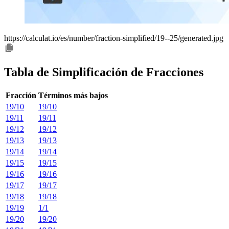
https://calculat.io/es/number/fraction-simplified/19--25/generated.jpg
Tabla de Simplificación de Fracciones
Fracción
Términos más bajos
19/10
19/10
19/11
19/11
19/12
19/12
19/13
19/13
19/14
19/14
19/15
19/15
19/16
19/16
19/17
19/17
19/18
19/18
19/19
1/1
19/20
19/20