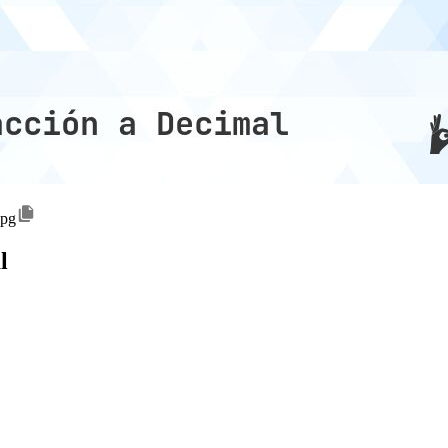
jpg
l