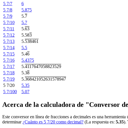
5 7/7
6
5 7/8
5.875
5 7/9
5.
7
5 7/10
5.7
5 7/11
5.
63
5 7/12
5.58
3
5 7/13
5.
538461
5 7/14
5.5
5 7/15
5.4
6
5 7/16
5.4375
5 7/17
5.
4117647058823529
5 7/18
5.3
8
5 7/19
5.
368421052631578947
5 7/20
5.35
5 7/100
5.07
Acerca de la calculadora de "Conversor d
Este conversor en línea de fracciones a decimales es una herramienta 
determinar
¿Cuánto es 5 7/20 como decimal?
(La respuesta es:
5.35
).