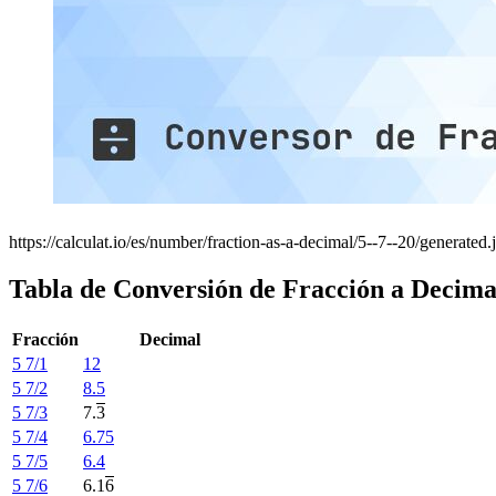
https://calculat.io/es/number/fraction-as-a-decimal/5--7--20/generated.
Tabla de Conversión de Fracción a Decima
Fracción
Decimal
5 7/1
12
5 7/2
8.5
5 7/3
7.
3
5 7/4
6.75
5 7/5
6.4
5 7/6
6.1
6