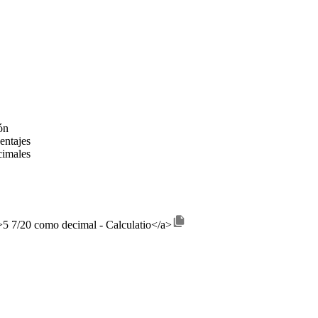
ón
entajes
cimales
">5 7/20 como decimal - Calculatio</a>