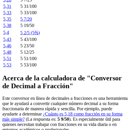
5,31
5 31/100
5,33
5 33/100
5,35
5 7/20
5,38
5 19/50
5,4
5 2/5 (5⅖)
5,43
5 43/100
5,46
5 23/50
5,48
5 12/25
5,51
5 51/100
5,53
5 53/100
Acerca de la calculadora de "Conversor
de Decimal a Fracción"
Este conversor en línea de decimales a fracciones es una herramienta
que le ayudará a convertir cualquier número decimal a su forma
fraccionaria de manera rápida y sencilla. Por ejemplo, puede
ayudarte a determinar
¿Cuánto es 5,18 como fracción en su forma
más simple?
(La respuesta es:
5 9/50
). Es especialmente útil para
quienes necesitan trabajar con fracciones en su vida diaria o en
entornos académicos o profesionales.