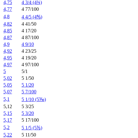
4,75
4 3/4 (4¾)
4,77
4 77/100
4,8
4 4/5 (4⅘)
4,82
4 41/50
4,85
4 17/20
4,87
4 87/100
4,9
4 9/10
4,92
4 23/25
4,95
4 19/20
4,97
4 97/100
5
5/1
5,02
5 1/50
5,05
5 1/20
5,07
5 7/100
5,1
5 1/10 (5⅒)
5,12
5 3/25
5,15
5 3/20
5,17
5 17/100
5,2
5 1/5 (5⅕)
5,22
5 11/50