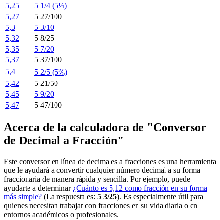
5,25
5 1/4 (5¼)
5,27
5 27/100
5,3
5 3/10
5,32
5 8/25
5,35
5 7/20
5,37
5 37/100
5,4
5 2/5 (5⅖)
5,42
5 21/50
5,45
5 9/20
5,47
5 47/100
Acerca de la calculadora de "Conversor
de Decimal a Fracción"
Este conversor en línea de decimales a fracciones es una herramienta
que le ayudará a convertir cualquier número decimal a su forma
fraccionaria de manera rápida y sencilla. Por ejemplo, puede
ayudarte a determinar
¿Cuánto es 5,12 como fracción en su forma
más simple?
(La respuesta es:
5 3/25
). Es especialmente útil para
quienes necesitan trabajar con fracciones en su vida diaria o en
entornos académicos o profesionales.