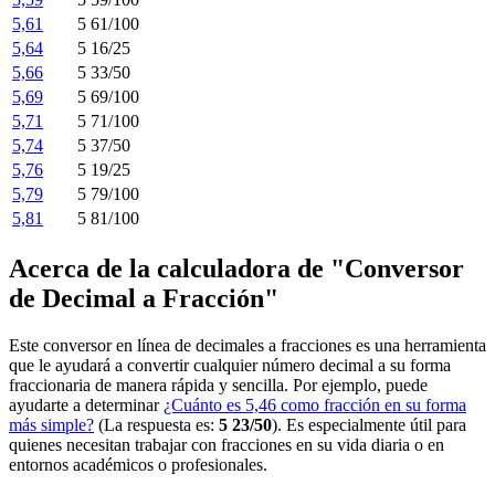
5,61
5 61/100
5,64
5 16/25
5,66
5 33/50
5,69
5 69/100
5,71
5 71/100
5,74
5 37/50
5,76
5 19/25
5,79
5 79/100
5,81
5 81/100
Acerca de la calculadora de "Conversor
de Decimal a Fracción"
Este conversor en línea de decimales a fracciones es una herramienta
que le ayudará a convertir cualquier número decimal a su forma
fraccionaria de manera rápida y sencilla. Por ejemplo, puede
ayudarte a determinar
¿Cuánto es 5,46 como fracción en su forma
más simple?
(La respuesta es:
5 23/50
). Es especialmente útil para
quienes necesitan trabajar con fracciones en su vida diaria o en
entornos académicos o profesionales.