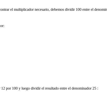
ontrar el multiplicador necesario, debemos dividir 100 entre el denomi
or:
12 por 100 y luego dividir el resultado entre el denominador 25 :