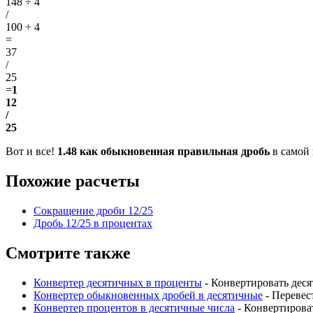
148 ÷ 4
/
100 ÷ 4
=
37
/
25
=
1
12
/
25
Вот и все!
1.48 как обыкновенная правильная дробь
в самой
Похожие расчеты
Сокращение дроби 12/25
Дробь 12/25 в процентах
Смотрите также
Конвертер десятичных в проценты
- Конвертировать дес
Конвертер обыкновенных дробей в десятичные
- Перевес
Конвертер процентов в десятичные числа
- Конвертирова