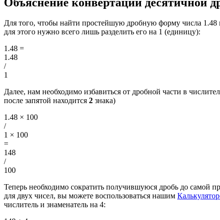
Объяснение конвертации десятичной др
Для того, чтобы найти простейшую дробную форму числа 1.48
для этого нужно всего лишь разделить его на 1 (единицу):
1.48
=
1.48
/
1
Далее, нам необходимо избавиться от дробной части в числителе
после запятой находится
2
знака)
1.48 × 100
/
1 × 100
=
148
/
100
Теперь необходимо сократить получившуюся дробь до самой п
для двух чисел, вы можете воспользоваться нашим
Калькулято
числитель и знаменатель на 4: