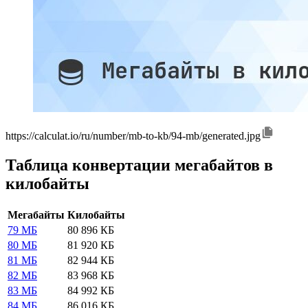
https://calculat.io/ru/number/mb-to-kb/94-mb/generated.jpg
Таблица конвертации мегабайтов в
килобайты
Мегабайты
Килобайты
79 МБ
80 896 КБ
80 МБ
81 920 КБ
81 МБ
82 944 КБ
82 МБ
83 968 КБ
83 МБ
84 992 КБ
84 МБ
86 016 КБ