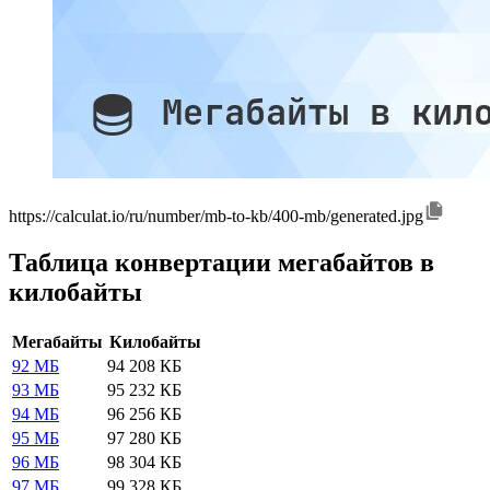
https://calculat.io/ru/number/mb-to-kb/400-mb/generated.jpg
Таблица конвертации мегабайтов в
килобайты
Мегабайты
Килобайты
92 МБ
94 208 КБ
93 МБ
95 232 КБ
94 МБ
96 256 КБ
95 МБ
97 280 КБ
96 МБ
98 304 КБ
97 МБ
99 328 КБ