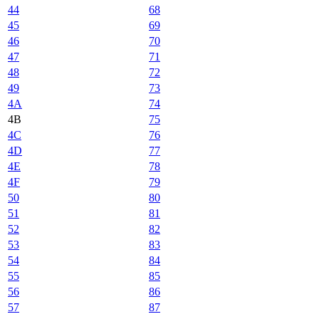
44
68
45
69
46
70
47
71
48
72
49
73
4A
74
4B
75
4C
76
4D
77
4E
78
4F
79
50
80
51
81
52
82
53
83
54
84
55
85
56
86
57
87