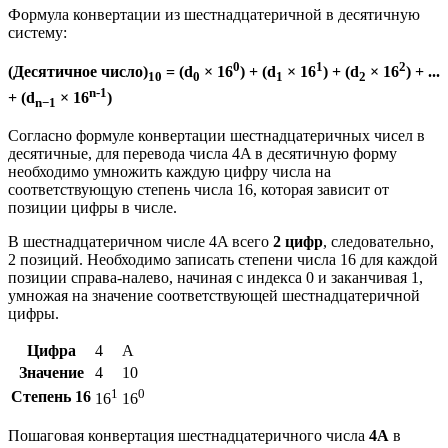
Формула конвертации из шестнадцатеричной в десятичную
систему:
0
1
2
(Десятичное число)
= (d
× 16
) + (d
× 16
) + (d
× 16
) + ...
10
0
1
2
n-1
+ (d
× 16
)
n−1
Согласно формуле конвертации шестнадцатеричных чисел в
десятичные, для перевода числа 4A в десятичную форму
необходимо умножить каждую цифру числа на
соответствующую степень числа 16, которая зависит от
позиции цифры в числе.
В шестнадцатеричном числе 4A всего
2 цифр
, следовательно,
2 позиций. Необходимо записать степени числа 16 для каждой
позиции справа-налево, начиная с индекса 0 и заканчивая 1,
умножая на значение соответствующей шестнадцатеричной
цифры.
Цифра
4
A
Значение
4
10
1
0
Степень 16
16
16
Пошаговая конвертация шестнадцатеричного числа
4A
в