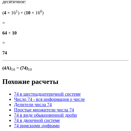
десятичное:
1
0
(
4
× 16
) + (
10
× 16
)
=
64
+
10
=
74
(4A)
=
(74)
16
10
Похожие расчеты
74 в шестнадцатеричной системе
Число 74 - вся информация о числе
Делители числа 74
Простые множители числа 74
74 в виде обыкновенной дроби
74 в двоичной системе
74 римскими цифрами