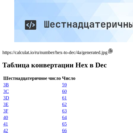
https://calculat.io/ru/number/hex-to-dec/4a/generated.jpg
Таблица конвертации Hex в Dec
Шестнадцатеричное число
Число
3B
59
3C
60
3D
61
3E
62
3F
63
40
64
41
65
42
66