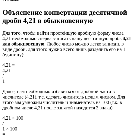
Объяснение конвертации десятичной
дроби 4,21 в обыкновенную
Для того, чтобы найти простейшую дробную форму числа
4,21 необходимо сперва записать нашу десятичную дробь
4,21
как обыкновенную
. Любое число можно легко записать в
виде дроби, для этого нужно всего лишь разделить его на 1
(единицу):
4,21
=
4,21
/
1
Далее, нам необходимо избавиться от дробной части в
числителе (4,21), т.е. сделать числитель целым числом. Для
этого мы умножим числитель и знаменатель на 100 (т.к. в
дробном числе 4,21 после запятой находится
2
знака)
4,21 × 100
/
1 × 100
=