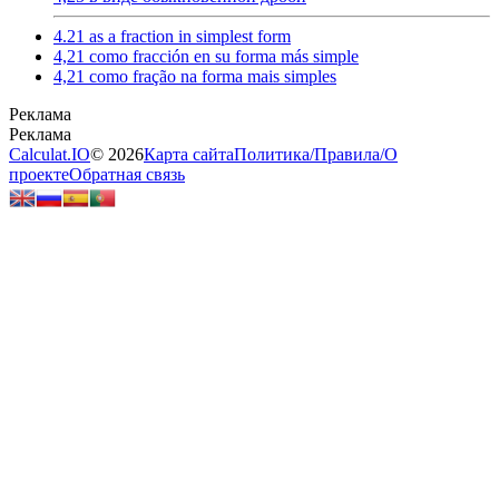
4.21 as a fraction in simplest form
4,21 como fracción en su forma más simple
4,21 como fração na forma mais simples
Calculat.IO
© 2026
Карта сайта
Политика
/
Правила
/
О
проекте
Обратная связь