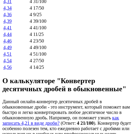
4,31
4 31/100
4,34
4 17/50
4,36
4 9/25
4,39
4 39/100
4,41
4 41/100
4,44
4 11/25
4,46
4 23/50
4,49
4 49/100
4,51
4 51/100
4,54
4 27/50
4,56
4 14/25
О калькуляторе "Конвертер
десятичных дробей в обыкновенные"
Данный онлайн-конвертер десятичных дробей в
обыкновенные дроби - это инструмент, который поможет вам
быстро и легко конвертировать любое десятичное число в
обыкновенную дробь. Например, он поможет узнать
как
записать 4,21 в виде дроби?
(Ответ:
4 21/100
). Конвертер будет
особенно полезен тем, кто ежедневно работает с дробями или
использует их в учебных или профессиональных целях.