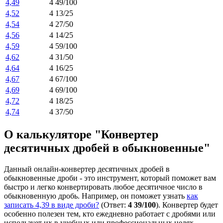
4,49
4 49/100
4,52
4 13/25
4,54
4 27/50
4,56
4 14/25
4,59
4 59/100
4,62
4 31/50
4,64
4 16/25
4,67
4 67/100
4,69
4 69/100
4,72
4 18/25
4,74
4 37/50
О калькуляторе "Конвертер
десятичных дробей в обыкновенные"
Данный онлайн-конвертер десятичных дробей в
обыкновенные дроби - это инструмент, который поможет вам
быстро и легко конвертировать любое десятичное число в
обыкновенную дробь. Например, он поможет узнать
как
записать 4,39 в виде дроби?
(Ответ:
4 39/100
). Конвертер будет
особенно полезен тем, кто ежедневно работает с дробями или
использует их в учебных или профессиональных целях.