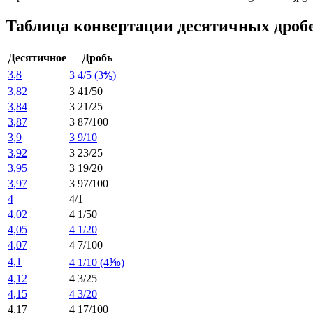
Таблица конвертации десятичных дроб
Десятичное
Дробь
3,8
3 4/5 (3⅘)
3,82
3 41/50
3,84
3 21/25
3,87
3 87/100
3,9
3 9/10
3,92
3 23/25
3,95
3 19/20
3,97
3 97/100
4
4/1
4,02
4 1/50
4,05
4 1/20
4,07
4 7/100
4,1
4 1/10 (4⅒)
4,12
4 3/25
4,15
4 3/20
4,17
4 17/100