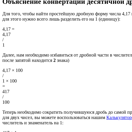
Объяснение конвертации десятичной др
Для того, чтобы найти простейшую дробную форму числа 4,17
для этого нужно всего лишь разделить его на 1 (единицу):
4,17
=
4,17
/
1
Далее, нам необходимо избавиться от дробной части в числителе
после запятой находится
2
знака)
4,17 × 100
/
1 × 100
=
417
/
100
Теперь необходимо сократить получившуюся дробь до самой п
для двух чисел, вы можете воспользоваться нашим
Калькулято
числитель и знаменатель на 1: