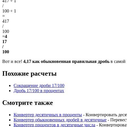
417 ÷ 1
/
100 ÷ 1
=
417
/
100
=
4
17
/
100
Вот и все!
4,17 как обыкновенная правильная дробь
в самой
Похожие расчеты
Сокращение дроби 17/100
Дробь 17/100 в процентах
Смотрите также
Конвертер десятичных в проценты
- Конвертировать дес
Конвертер обыкновенных дробей в десятичные
- Перевес
Конвертер процентов в десятичные числа
- Конвертирова