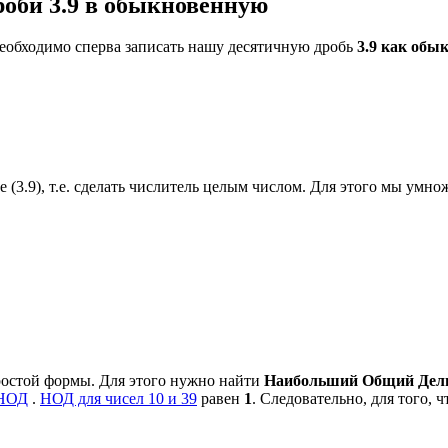
оби 3.9 в обыкновенную
необходимо сперва записать нашу десятичную дробь
3.9 как обы
 (3.9), т.е. сделать числитель целым числом. Для этого мы умнож
ростой формы. Для этого нужно найти
Наибольший Общий Делит
 НОД
.
НОД для чисел 10 и 39
равен
1
. Следовательно, для того, 