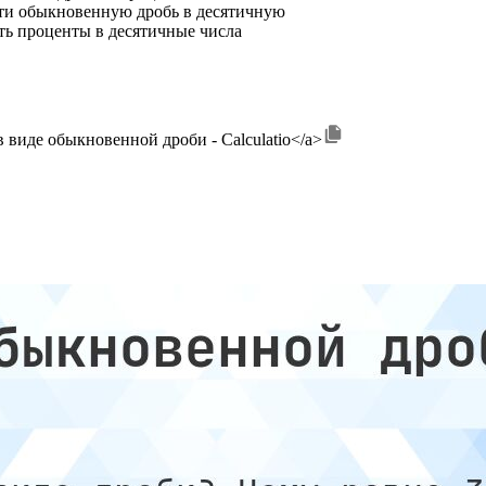
ти обыкновенную дробь в десятичную
ть проценты в десятичные числа
3.9 в виде обыкновенной дроби - Calculatio</a>