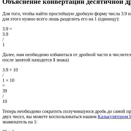
Объяснение конвертации десятичной др
Для того, чтобы найти простейшую дробную форму числа 3.9 
для этого нужно всего лишь разделить его на 1 (единицу):
3.9
=
3.9
/
1
Далее, нам необходимо избавиться от дробной части в числителе
после запятой находится
1
знака)
3.9 × 10
/
1 × 10
=
39
/
10
Теперь необходимо сократить получившуюся дробь до самой п
двух чисел, вы можете воспользоваться нашим
Калькулятором
знаменатель на 1: