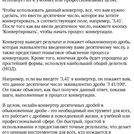
Чтобы использовать данный конвертер, все, что вам нужно
сделать, это ввести десятичное число, которое вы хотите
конвертировать, в соответствующее поле, например, '3,41'.
После того как вы ввели десятичное число, нажмите кнопку
'Конвертировать', чтобы начать процесс конвертации.
Конвертер выведет результат и покажет обыкновенную дробь,
которая эквивалентна введенному вами десятичному числу, а
также предоставит пошаговое объяснение процесса
конвертации. Кроме того, конечная дробь будет упрощена до
простейшей формы, используя наибольший общий делитель
(НОД).
Например, если вы введете '3,41' в конвертер, он покажет вам,
что данное десятичное число эквивалентно дроби '3 41/100'.
Он также объяснит, как был получен данный ответ, показав
шаги, выполненные в процессе конвертации.
В целом, онлайн-конвертер десятичных дробей в
обыкновенные дроби - это необходимый инструмент для всех,
кто работает с дробями в повседневной жизни, в учебной или
профессиональной сфере. Он быстрый, простой в
использовании и предоставляет точные результаты, что делает
его ценным инструментом для всех, кто нуждается в