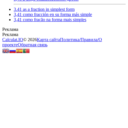
3.41 as a fraction in simplest form
3,41 como fracción en su forma más simple
3,41 como fração na forma mais simples
Calculat.IO
© 2026
Карта сайта
Политика
/
Правила
/
О
проекте
Обратная связь