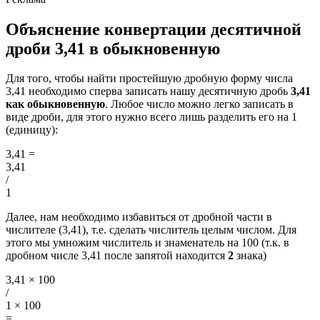
Объяснение конвертации десятичной
дроби 3,41 в обыкновенную
Для того, чтобы найти простейшую дробную форму числа
3,41 необходимо сперва записать нашу десятичную дробь
3,41
как обыкновенную
. Любое число можно легко записать в
виде дроби, для этого нужно всего лишь разделить его на 1
(единицу):
3,41
=
3,41
/
1
Далее, нам необходимо избавиться от дробной части в
числителе (3,41), т.е. сделать числитель целым числом. Для
этого мы умножим числитель и знаменатель на 100 (т.к. в
дробном числе 3,41 после запятой находится
2
знака)
3,41 × 100
/
1 × 100
=