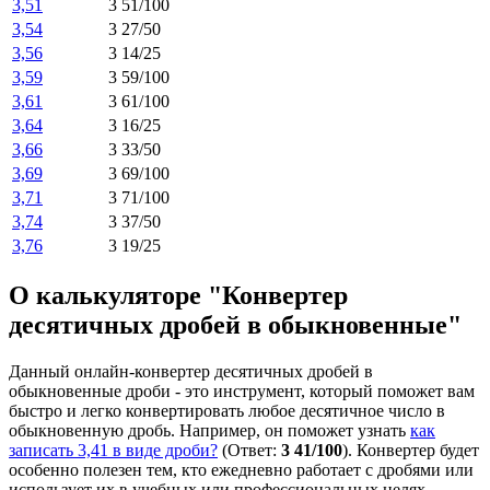
3,51
3 51/100
3,54
3 27/50
3,56
3 14/25
3,59
3 59/100
3,61
3 61/100
3,64
3 16/25
3,66
3 33/50
3,69
3 69/100
3,71
3 71/100
3,74
3 37/50
3,76
3 19/25
О калькуляторе "Конвертер
десятичных дробей в обыкновенные"
Данный онлайн-конвертер десятичных дробей в
обыкновенные дроби - это инструмент, который поможет вам
быстро и легко конвертировать любое десятичное число в
обыкновенную дробь. Например, он поможет узнать
как
записать 3,41 в виде дроби?
(Ответ:
3 41/100
). Конвертер будет
особенно полезен тем, кто ежедневно работает с дробями или
использует их в учебных или профессиональных целях.