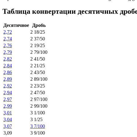
Таблица конвертации десятичных дроб
Десятичное
Дробь
2,72
2 18/25
2,74
2 37/50
2,76
2 19/25
2,79
2 79/100
2,82
2 41/50
2,84
2 21/25
2,86
2 43/50
2,89
2 89/100
2,92
2 23/25
2,94
2 47/50
2,97
2 97/100
2,99
2 99/100
3,01
3 1/100
3,04
3 1/25
3,07
3 7/100
3,09
3 9/100