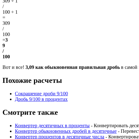
309 ÷ 1
/
100 ÷ 1
=
309
/
100
=
3
9
/
100
Вот и все!
3,09 как обыкновенная правильная дробь
в самой
Похожие расчеты
Сокращение дроби 9/100
Дробь 9/100 в процентах
Смотрите также
Конвертер десятичных в проценты
- Конвертировать дес
Конвертер обыкновенных дробей в десятичные
- Перевес
Конвертер процентов в десятичные числа
- Конвертирова