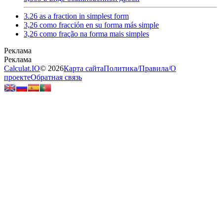
3.26 as a fraction in simplest form
3,26 como fracción en su forma más simple
3,26 como fração na forma mais simples
Calculat.IO
© 2026
Карта сайта
Политика
/
Правила
/
О
проекте
Обратная связь