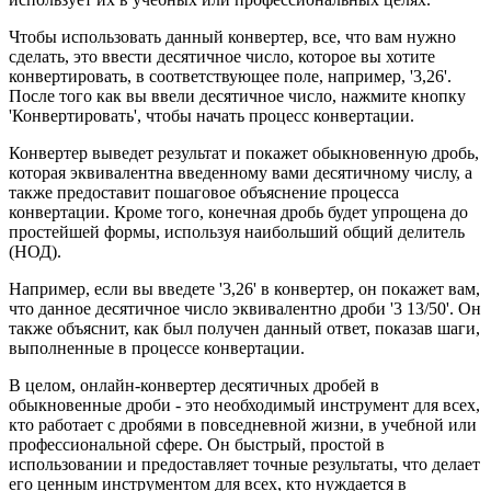
Чтобы использовать данный конвертер, все, что вам нужно
сделать, это ввести десятичное число, которое вы хотите
конвертировать, в соответствующее поле, например, '3,26'.
После того как вы ввели десятичное число, нажмите кнопку
'Конвертировать', чтобы начать процесс конвертации.
Конвертер выведет результат и покажет обыкновенную дробь,
которая эквивалентна введенному вами десятичному числу, а
также предоставит пошаговое объяснение процесса
конвертации. Кроме того, конечная дробь будет упрощена до
простейшей формы, используя наибольший общий делитель
(НОД).
Например, если вы введете '3,26' в конвертер, он покажет вам,
что данное десятичное число эквивалентно дроби '3 13/50'. Он
также объяснит, как был получен данный ответ, показав шаги,
выполненные в процессе конвертации.
В целом, онлайн-конвертер десятичных дробей в
обыкновенные дроби - это необходимый инструмент для всех,
кто работает с дробями в повседневной жизни, в учебной или
профессиональной сфере. Он быстрый, простой в
использовании и предоставляет точные результаты, что делает
его ценным инструментом для всех, кто нуждается в