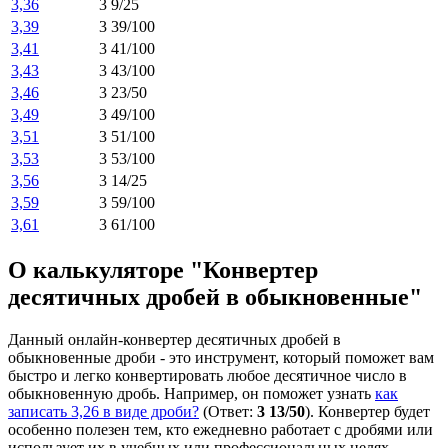
3,36
3 9/25
3,39
3 39/100
3,41
3 41/100
3,43
3 43/100
3,46
3 23/50
3,49
3 49/100
3,51
3 51/100
3,53
3 53/100
3,56
3 14/25
3,59
3 59/100
3,61
3 61/100
О калькуляторе "Конвертер
десятичных дробей в обыкновенные"
Данный онлайн-конвертер десятичных дробей в
обыкновенные дроби - это инструмент, который поможет вам
быстро и легко конвертировать любое десятичное число в
обыкновенную дробь. Например, он поможет узнать
как
записать 3,26 в виде дроби?
(Ответ:
3 13/50
). Конвертер будет
особенно полезен тем, кто ежедневно работает с дробями или
использует их в учебных или профессиональных целях.