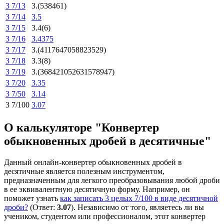
3 7/13
3.(538461)
3 7/14
3.5
3 7/15
3.4(6)
3 7/16
3.4375
3 7/17
3.(4117647058823529)
3 7/18
3.3(8)
3 7/19
3.(368421052631578947)
3 7/20
3.35
3 7/50
3.14
3 7/100
3.07
О калькуляторе "Конвертер
обыкновенных дробей в десятичные"
Данный онлайн-конвертер обыкновенных дробей в
десятичные является полезным инструментом,
предназначенным для легкого преобразовывания любой дроби
в ее эквивалентную десятичную форму. Например, он
поможет узнать
как записать 3 целых 7/100 в виде десятичной
дроби?
(Ответ:
3.07
). Независимо от того, являетесь ли вы
учеником, студентом или профессионалом, этот конвертер