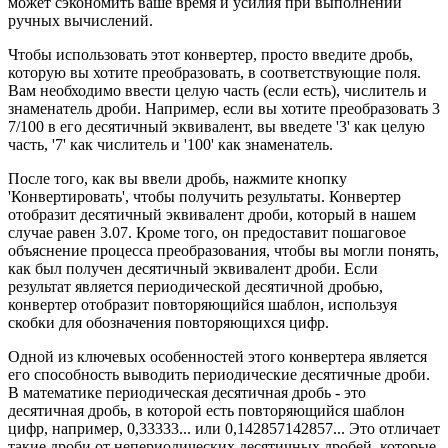
может сэкономить ваше время и усилия при выполнении
ручных вычислений.
Чтобы использовать этот конвертер, просто введите дробь,
которую вы хотите преобразовать, в соответствующие поля.
Вам необходимо ввести целую часть (если есть), числитель и
знаменатель дроби. Например, если вы хотите преобразовать 3
7/100 в его десятичный эквивалент, вы введете '3' как целую
часть, '7' как числитель и '100' как знаменатель.
После того, как вы ввели дробь, нажмите кнопку
'Конвертировать', чтобы получить результаты. Конвертер
отобразит десятичный эквивалент дроби, который в нашем
случае равен 3.07. Кроме того, он предоставит пошаговое
объяснение процесса преобразования, чтобы вы могли понять,
как был получен десятичный эквивалент дроби. Если
результат является периодической десятичной дробью,
конвертер отобразит повторяющийся шаблон, используя
скобки для обозначения повторяющихся цифр.
Одной из ключевых особенностей этого конвертера является
его способность выводить периодические десятичные дроби.
В математике периодическая десятичная дробь - это
десятичная дробь, в которой есть повторяющийся шаблон
цифр, например, 0,33333... или 0,142857142857... Это отличает
такие дроби от непериодических десятичных дробей, которые