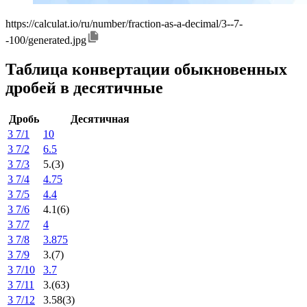
https://calculat.io/ru/number/fraction-as-a-decimal/3--7-
-100/generated.jpg
Таблица конвертации обыкновенных
дробей в десятичные
Дробь
Десятичная
3 7/1
10
3 7/2
6.5
3 7/3
5.(3)
3 7/4
4.75
3 7/5
4.4
3 7/6
4.1(6)
3 7/7
4
3 7/8
3.875
3 7/9
3.(7)
3 7/10
3.7
3 7/11
3.(63)
3 7/12
3.58(3)