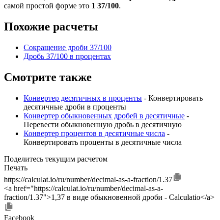
самой простой форме это
1 37/100
.
Похожие расчеты
Сокращение дроби 37/100
Дробь 37/100 в процентах
Смотрите также
Конвертер десятичных в проценты
- Конвертировать
десятичные дроби в проценты
Конвертер обыкновенных дробей в десятичные
-
Перевести обыкновенную дробь в десятичную
Конвертер процентов в десятичные числа
-
Конвертировать проценты в десятичные числа
Поделитесь текущим расчетом
Печать
https://calculat.io/ru/number/decimal-as-a-fraction/1.37
<a href="https://calculat.io/ru/number/decimal-as-a-
fraction/1.37">1,37 в виде обыкновенной дроби - Calculatio</a>
Facebook