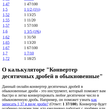
1,47
1 47/100
1,5
1 1/2 (1½)
1,52
1 13/25
1,55
1 11/20
1,57
1 57/100
1,6
1 3/5 (1⅗)
1,62
1 31/50
1,65
1 13/20
1,67
1 67/100
1,7
1 7/10
1,72
1 18/25
О калькуляторе "Конвертер
десятичных дробей в обыкновенные"
Данный онлайн-конвертер десятичных дробей в
обыкновенные дроби - это инструмент, который поможет вам
быстро и легко конвертировать любое десятичное число в
обыкновенную дробь. Например, он поможет узнать
как
записать 1,37 в виде дроби?
(Ответ:
1 37/100
). Конвертер будет
особенно полезен тем, кто ежедневно работает с дробями или