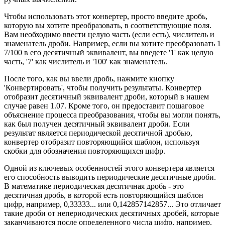
Чтобы использовать этот конвертер, просто введите дробь,
которую вы хотите преобразовать, в соответствующие поля.
Вам необходимо ввести целую часть (если есть), числитель и
знаменатель дроби. Например, если вы хотите преобразовать 1
7/100 в его десятичный эквивалент, вы введете '1' как целую
часть, '7' как числитель и '100' как знаменатель.
После того, как вы ввели дробь, нажмите кнопку
'Конвертировать', чтобы получить результаты. Конвертер
отобразит десятичный эквивалент дроби, который в нашем
случае равен 1.07. Кроме того, он предоставит пошаговое
объяснение процесса преобразования, чтобы вы могли понять,
как был получен десятичный эквивалент дроби. Если
результат является периодической десятичной дробью,
конвертер отобразит повторяющийся шаблон, используя
скобки для обозначения повторяющихся цифр.
Одной из ключевых особенностей этого конвертера является
его способность выводить периодические десятичные дроби.
В математике периодическая десятичная дробь - это
десятичная дробь, в которой есть повторяющийся шаблон
цифр, например, 0,33333... или 0,142857142857... Это отличает
такие дроби от непериодических десятичных дробей, которые
заканчиваются после определенного числа цифр, например,