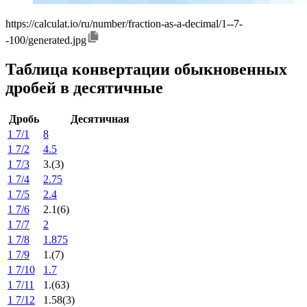
https://calculat.io/ru/number/fraction-as-a-decimal/1--7-
-100/generated.jpg
Таблица конвертации обыкновенных
дробей в десятичные
Дробь
Десятичная
1 7/1
8
1 7/2
4.5
1 7/3
3.(3)
1 7/4
2.75
1 7/5
2.4
1 7/6
2.1(6)
1 7/7
2
1 7/8
1.875
1 7/9
1.(7)
1 7/10
1.7
1 7/11
1.(63)
1 7/12
1.58(3)