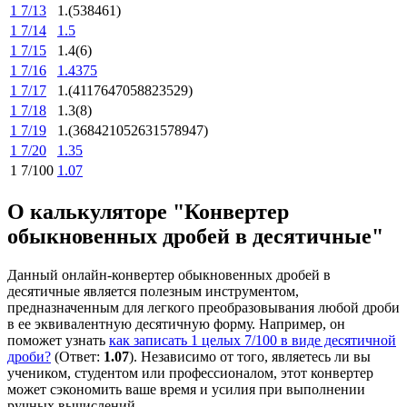
1 7/13
1.(538461)
1 7/14
1.5
1 7/15
1.4(6)
1 7/16
1.4375
1 7/17
1.(4117647058823529)
1 7/18
1.3(8)
1 7/19
1.(368421052631578947)
1 7/20
1.35
1 7/100
1.07
О калькуляторе "Конвертер
обыкновенных дробей в десятичные"
Данный онлайн-конвертер обыкновенных дробей в
десятичные является полезным инструментом,
предназначенным для легкого преобразовывания любой дроби
в ее эквивалентную десятичную форму. Например, он
поможет узнать
как записать 1 целых 7/100 в виде десятичной
дроби?
(Ответ:
1.07
). Независимо от того, являетесь ли вы
учеником, студентом или профессионалом, этот конвертер
может сэкономить ваше время и усилия при выполнении
ручных вычислений.