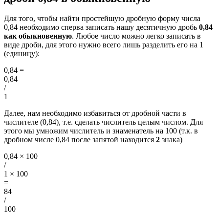
Для того, чтобы найти простейшую дробную форму числа
0,84 необходимо сперва записать нашу десятичную дробь
0,84
как обыкновенную
. Любое число можно легко записать в
виде дроби, для этого нужно всего лишь разделить его на 1
(единицу):
0,84
=
0,84
/
1
Далее, нам необходимо избавиться от дробной части в
числителе (0,84), т.е. сделать числитель целым числом. Для
этого мы умножим числитель и знаменатель на 100 (т.к. в
дробном числе 0,84 после запятой находится
2
знака)
0,84 × 100
/
1 × 100
=
84
/
100