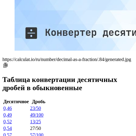
https://calculat.io/ru/number/decimal-as-a-fraction/.84/generated.jpg
Таблица конвертации десятичных
дробей в обыкновенные
Десятичное
Дробь
0,46
23/50
0,49
49/100
0,52
13/25
0,54
27/50
0,57
57/100