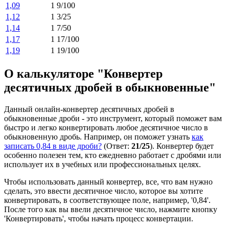
1,09
1 9/100
1,12
1 3/25
1,14
1 7/50
1,17
1 17/100
1,19
1 19/100
О калькуляторе "Конвертер
десятичных дробей в обыкновенные"
Данный онлайн-конвертер десятичных дробей в
обыкновенные дроби - это инструмент, который поможет вам
быстро и легко конвертировать любое десятичное число в
обыкновенную дробь. Например, он поможет узнать
как
записать 0,84 в виде дроби?
(Ответ:
21/25
). Конвертер будет
особенно полезен тем, кто ежедневно работает с дробями или
использует их в учебных или профессиональных целях.
Чтобы использовать данный конвертер, все, что вам нужно
сделать, это ввести десятичное число, которое вы хотите
конвертировать, в соответствующее поле, например, '0,84'.
После того как вы ввели десятичное число, нажмите кнопку
'Конвертировать', чтобы начать процесс конвертации.