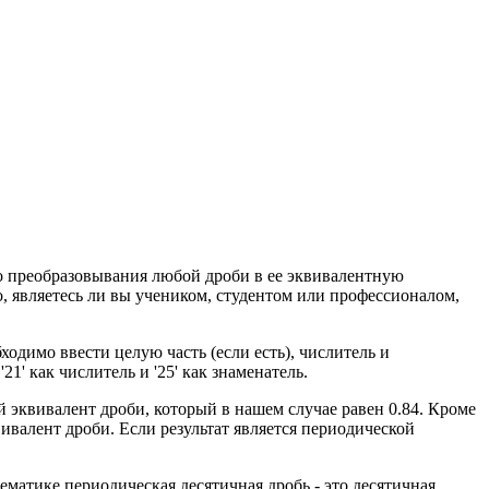
о преобразовывания любой дроби в ее эквивалентную
о, являетесь ли вы учеником, студентом или профессионалом,
ходимо ввести целую часть (если есть), числитель и
21' как числитель и '25' как знаменатель.
й эквивалент дроби, который в нашем случае равен 0.84. Кроме
ивалент дроби. Если результат является периодической
матике периодическая десятичная дробь - это десятичная