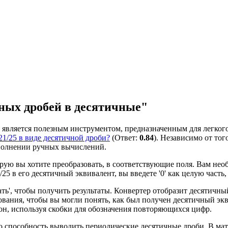
ных дробей в десятичные"
является полезным инструментом, предназначенным для легког
 21/25 в виде десятичной дроби?
(Ответ:
0.84
). Независимо от тог
ыполнении ручных вычислений.
орую вы хотите преобразовать, в соответствующие поля. Вам необ
5 в его десятичный эквивалент, вы введете '0' как целую часть, '
ть', чтобы получить результаты. Конвертер отобразит десятичны
ования, чтобы вы могли понять, как был получен десятичный экв
н, используя скобки для обозначения повторяющихся цифр.
о способность выводить периодические десятичные дроби. В мате