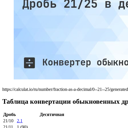
https://calculat.io/ru/number/fraction-as-a-decimal/0--21--25/generated
Таблица конвертации обыкновенных др
Дробь
Десятичная
21/10
2.1
21/11
1.(90)