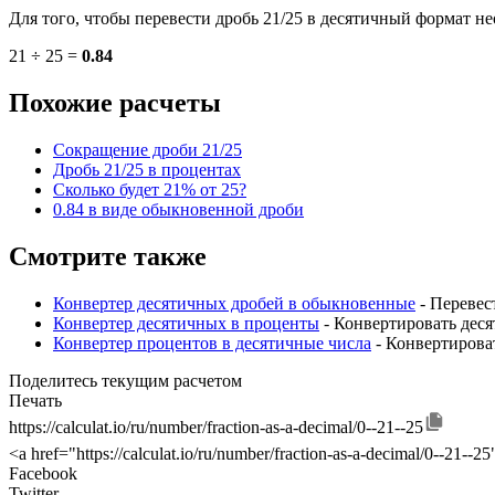
Для того, чтобы перевести дробь 21/25 в десятичный формат не
21 ÷ 25 =
0.84
Похожие расчеты
Сокращение дроби 21/25
Дробь 21/25 в процентах
Сколько будет 21% от 25?
0.84 в виде обыкновенной дроби
Смотрите также
Конвертер десятичных дробей в обыкновенные
- Перевес
Конвертер десятичных в проценты
- Конвертировать дес
Конвертер процентов в десятичные числа
- Конвертирова
Поделитесь текущим расчетом
Печать
https://calculat.io/ru/number/fraction-as-a-decimal/0--21--25
<a href="https://calculat.io/ru/number/fraction-as-a-decimal/0--21
Facebook
Twitter