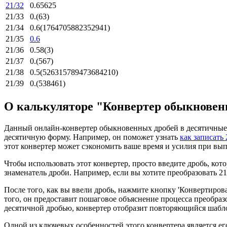
21/32
0.65625
21/33
0.(63)
21/34
0.6(1764705882352941)
21/35
0.6
21/36
0.58(3)
21/37
0.(567)
21/38
0.5(526315789473684210)
21/39
0.(538461)
О калькуляторе "Конвертер обыкновен
Данный онлайн-конвертер обыкновенных дробей в десятичные 
десятичную форму. Например, он поможет узнать
как записать
этот конвертер может сэкономить ваше время и усилия при в
Чтобы использовать этот конвертер, просто введите дробь, кот
знаменатель дроби. Например, если вы хотите преобразовать 21/2
После того, как вы ввели дробь, нажмите кнопку 'Конвертирова
того, он предоставит пошаговое объяснение процесса преобраз
десятичной дробью, конвертер отобразит повторяющийся шабло
Одной из ключевых особенностей этого конвертера является ег