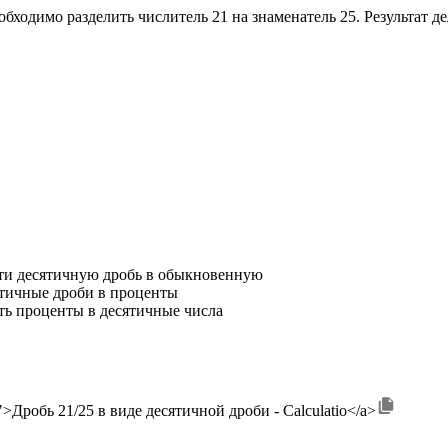
обходимо разделить числитель 21 на знаменатель 25. Результат де
ти десятичную дробь в обыкновенную
ятичные дроби в проценты
ть проценты в десятичные числа
--25">Дробь 21/25 в виде десятичной дроби - Calculatio</a>