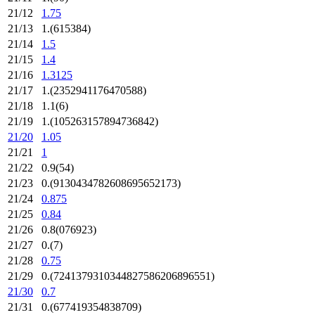
21/12
1.75
21/13
1.(615384)
21/14
1.5
21/15
1.4
21/16
1.3125
21/17
1.(2352941176470588)
21/18
1.1(6)
21/19
1.(105263157894736842)
21/20
1.05
21/21
1
21/22
0.9(54)
21/23
0.(9130434782608695652173)
21/24
0.875
21/25
0.84
21/26
0.8(076923)
21/27
0.(7)
21/28
0.75
21/29
0.(7241379310344827586206896551)
21/30
0.7
21/31
0.(677419354838709)