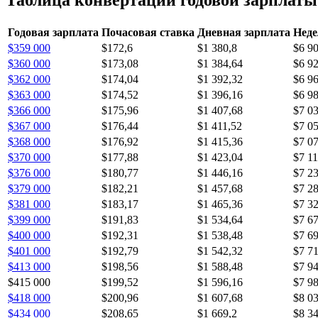
Годовая зарплата
Почасовая ставка
Дневная зарплата
Неде
$359 000
$172,6
$1 380,8
$6 9
$360 000
$173,08
$1 384,64
$6 9
$362 000
$174,04
$1 392,32
$6 9
$363 000
$174,52
$1 396,16
$6 9
$366 000
$175,96
$1 407,68
$7 0
$367 000
$176,44
$1 411,52
$7 0
$368 000
$176,92
$1 415,36
$7 0
$370 000
$177,88
$1 423,04
$7 11
$376 000
$180,77
$1 446,16
$7 2
$379 000
$182,21
$1 457,68
$7 2
$381 000
$183,17
$1 465,36
$7 3
$399 000
$191,83
$1 534,64
$7 6
$400 000
$192,31
$1 538,48
$7 6
$401 000
$192,79
$1 542,32
$7 71
$413 000
$198,56
$1 588,48
$7 9
$415 000
$199,52
$1 596,16
$7 9
$418 000
$200,96
$1 607,68
$8 0
$434 000
$208,65
$1 669,2
$8 3