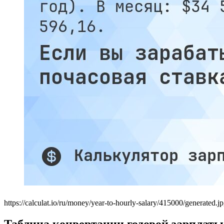
https://calculat.io/ru/money/year-to-hourly-salary/415000/generated.j
Таблица конвертации годовой зарплаты