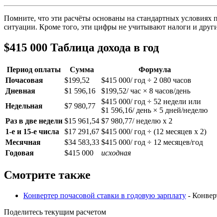
Помните, что эти расчёты основаны на стандартных условиях п
ситуации. Кроме того, эти цифры не учитывают налоги и други
$415 000 Таблица дохода в год
Период оплаты
Сумма
Формула
Почасовая
$199,52
$415 000/ год ÷ 2 080 часов
Дневная
$1 596,16
$199,52/ час × 8 часов/день
$415 000/ год ÷ 52 недели или
Недельная
$7 980,77
$1 596,16/ день × 5 дней/неделю
Раз в две недели
$15 961,54
$7 980,77/ неделю x 2
1-е и 15-е числа
$17 291,67
$415 000/ год ÷ (12 месяцев x 2)
Месячная
$34 583,33
$415 000/ год ÷ 12 месяцев/год
Годовая
$415 000
исходная
Смотрите также
Конвертер почасовой ставки в годовую зарплату
- Конвер
Поделитесь текущим расчетом