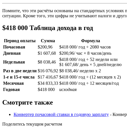
Помните, что эти расчёты основаны на стандартных условиях п
ситуации. Кроме того, эти цифры не учитывают налоги и други
$418 000 Таблица дохода в год
Период оплаты
Сумма
Формула
Почасовая
$200,96
$418 000/ год ÷ 2080 часов
Дневная
$1 607,68
$200,96/ час × 8 часов/день
$418 000/ год ÷ 52 недели или
Недельная
$8 038,46
$1 607,68/ день × 5 дней/неделю
Раз в две недели
$16 076,92
$8 038,46/ неделю x 2
1-е и 15-е числа
$17 416,67
$418 000/ год ÷ (12 месяцев x 2)
Месячная
$34 833,33
$418 000/ год ÷ 12 месяцев/год
Годовая
$418 000
исходная
Смотрите также
Конвертер почасовой ставки в годовую зарплату
- Конвер
Поделитесь текущим расчетом