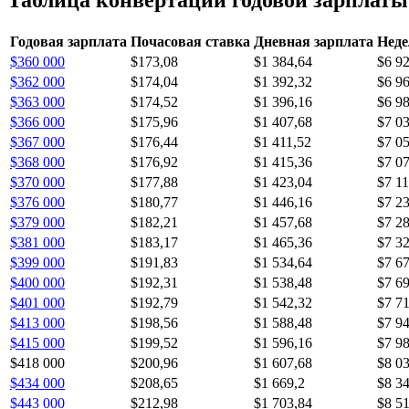
Годовая зарплата
Почасовая ставка
Дневная зарплата
Неде
$360 000
$173,08
$1 384,64
$6 9
$362 000
$174,04
$1 392,32
$6 9
$363 000
$174,52
$1 396,16
$6 9
$366 000
$175,96
$1 407,68
$7 0
$367 000
$176,44
$1 411,52
$7 0
$368 000
$176,92
$1 415,36
$7 0
$370 000
$177,88
$1 423,04
$7 11
$376 000
$180,77
$1 446,16
$7 2
$379 000
$182,21
$1 457,68
$7 2
$381 000
$183,17
$1 465,36
$7 3
$399 000
$191,83
$1 534,64
$7 6
$400 000
$192,31
$1 538,48
$7 6
$401 000
$192,79
$1 542,32
$7 71
$413 000
$198,56
$1 588,48
$7 9
$415 000
$199,52
$1 596,16
$7 9
$418 000
$200,96
$1 607,68
$8 0
$434 000
$208,65
$1 669,2
$8 3
$443 000
$212,98
$1 703,84
$8 5