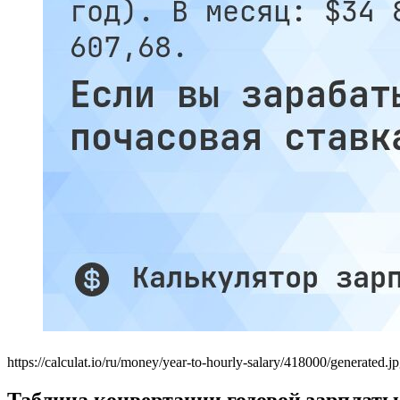
https://calculat.io/ru/money/year-to-hourly-salary/418000/generated.j
Таблица конвертации годовой зарплаты