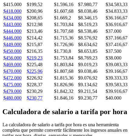
$415.000
$199,52
$1.596,16
$7.980,77
$34.583,33
$418.000
$200,96
$1.607,68
$8.038,46
$34.833,33
$434.000
$208,65
$1.669,2
$8.346,15
$36.166,67
$443.000
$212,98
$1.703,84
$8.519,23
$36.916,67
$444.000
$213,46
$1.707,68
$8.538,46
$37.000
$446.000
$214,42
$1.715,36
$8.576,92
$37.166,67
$449.000
$215,87
$1.726,96
$8.634,62
$37.416,67
$450.000
$216,35
$1.730,8
$8.653,85
$37.500
$456.000
$219,23
$1.753,84
$8.769,23
$38.000
$469.000
$225,48
$1.803,84
$9.019,23
$39.083,33
$470.000
$225,96
$1.807,68
$9.038,46
$39.166,67
$472.000
$226,92
$1.815,36
$9.076,92
$39.333,33
$475.000
$228,37
$1.826,96
$9.134,62
$39.583,33
$479.000
$230,29
$1.842,32
$9.211,54
$39.916,67
$480.000
$230,77
$1.846,16
$9.230,77
$40.000
Calculadora de salario a tarifa por hora
La calculadora de salario a tarifa por hora es una herramienta
completa que permite convertir fácilmente los ingresos anuales en
tarifas por hora, diarias, semanales y mensuales.