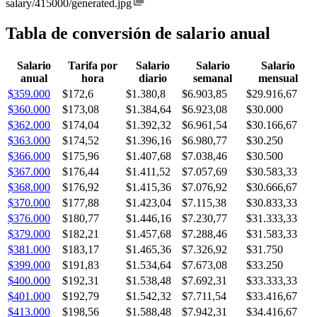
salary/415000/generated.jpg
Tabla de conversión de salario anual
Salario
Tarifa por
Salario
Salario
Salario
anual
hora
diario
semanal
mensual
$359.000
$172,6
$1.380,8
$6.903,85
$29.916,67
$360.000
$173,08
$1.384,64
$6.923,08
$30.000
$362.000
$174,04
$1.392,32
$6.961,54
$30.166,67
$363.000
$174,52
$1.396,16
$6.980,77
$30.250
$366.000
$175,96
$1.407,68
$7.038,46
$30.500
$367.000
$176,44
$1.411,52
$7.057,69
$30.583,33
$368.000
$176,92
$1.415,36
$7.076,92
$30.666,67
$370.000
$177,88
$1.423,04
$7.115,38
$30.833,33
$376.000
$180,77
$1.446,16
$7.230,77
$31.333,33
$379.000
$182,21
$1.457,68
$7.288,46
$31.583,33
$381.000
$183,17
$1.465,36
$7.326,92
$31.750
$399.000
$191,83
$1.534,64
$7.673,08
$33.250
$400.000
$192,31
$1.538,48
$7.692,31
$33.333,33
$401.000
$192,79
$1.542,32
$7.711,54
$33.416,67
$413.000
$198,56
$1.588,48
$7.942,31
$34.416,67