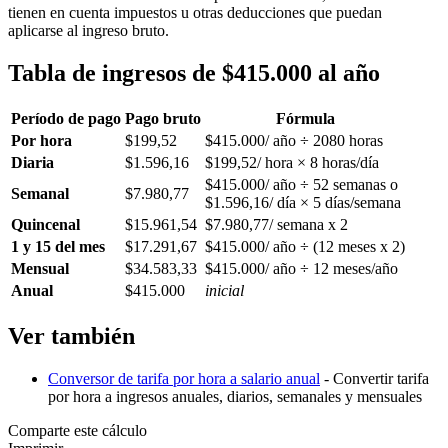
tienen en cuenta impuestos u otras deducciones que puedan
aplicarse al ingreso bruto.
Tabla de ingresos de $415.000 al año
Período de pago
Pago bruto
Fórmula
Por hora
$199,52
$415.000/ año ÷ 2080 horas
Diaria
$1.596,16
$199,52/ hora × 8 horas/día
$415.000/ año ÷ 52 semanas o
Semanal
$7.980,77
$1.596,16/ día × 5 días/semana
Quincenal
$15.961,54
$7.980,77/ semana x 2
1 y 15 del mes
$17.291,67
$415.000/ año ÷ (12 meses x 2)
Mensual
$34.583,33
$415.000/ año ÷ 12 meses/año
Anual
$415.000
inicial
Ver también
Conversor de tarifa por hora a salario anual
- Convertir tarifa
por hora a ingresos anuales, diarios, semanales y mensuales
Comparte este cálculo