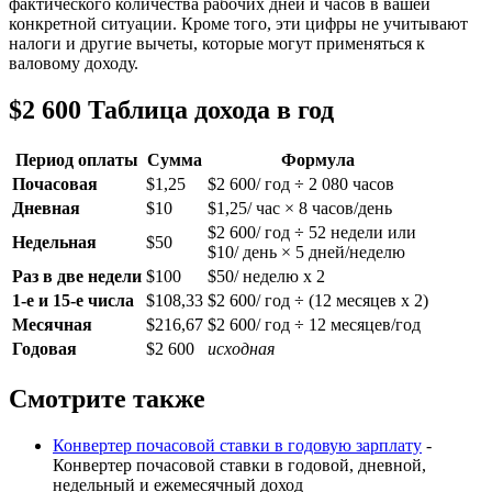
фактического количества рабочих дней и часов в вашей
конкретной ситуации. Кроме того, эти цифры не учитывают
налоги и другие вычеты, которые могут применяться к
валовому доходу.
$2 600 Таблица дохода в год
Период оплаты
Сумма
Формула
Почасовая
$1,25
$2 600/ год ÷ 2 080 часов
Дневная
$10
$1,25/ час × 8 часов/день
$2 600/ год ÷ 52 недели или
Недельная
$50
$10/ день × 5 дней/неделю
Раз в две недели
$100
$50/ неделю x 2
1-е и 15-е числа
$108,33
$2 600/ год ÷ (12 месяцев x 2)
Месячная
$216,67
$2 600/ год ÷ 12 месяцев/год
Годовая
$2 600
исходная
Смотрите также
Конвертер почасовой ставки в годовую зарплату
-
Конвертер почасовой ставки в годовой, дневной,
недельный и ежемесячный доход