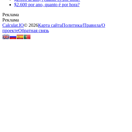
$2.600 por ano, quanto é por hora?
Calculat.IO
© 2026
Карта сайта
Политика
/
Правила
/
О
проекте
Обратная связь