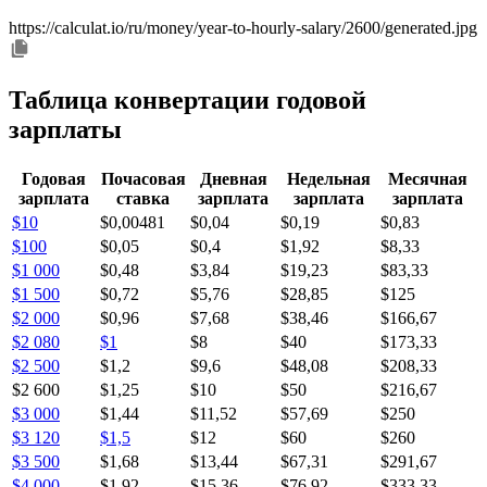
https://calculat.io/ru/money/year-to-hourly-salary/2600/generated.jpg
Таблица конвертации годовой
зарплаты
Годовая
Почасовая
Дневная
Недельная
Месячная
зарплата
ставка
зарплата
зарплата
зарплата
$10
$0,00481
$0,04
$0,19
$0,83
$100
$0,05
$0,4
$1,92
$8,33
$1 000
$0,48
$3,84
$19,23
$83,33
$1 500
$0,72
$5,76
$28,85
$125
$2 000
$0,96
$7,68
$38,46
$166,67
$2 080
$1
$8
$40
$173,33
$2 500
$1,2
$9,6
$48,08
$208,33
$2 600
$1,25
$10
$50
$216,67
$3 000
$1,44
$11,52
$57,69
$250
$3 120
$1,5
$12
$60
$260
$3 500
$1,68
$13,44
$67,31
$291,67
$4 000
$1,92
$15,36
$76,92
$333,33