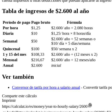
cuenta impuestos u otras deducciones que puedan aplicarse al ingreso 
Tabla de ingresos de $2.600 al año
Período de pago
Pago bruto
Fórmula
Por hora
$1,25
$2.600/ año ÷ 2.080 horas
Diaria
$10
$1,25/ hora × 8 horas/día
$2.600/ año ÷ 52 semanas o
Semanal
$50
$10/ día × 5 días/semana
Quincenal
$100
$50/ semana x 2
1 y 15 del mes
$108,33
$2.600/ año ÷ (12 meses x 2)
Mensual
$216,67
$2.600/ año ÷ 12 meses/año
Anual
$2.600
inicial
Ver también
Conversor de tarifa por hora a salario anual
- Convertir tarifa p
Comparte este cálculo
Imprimir
https://calculat.io/es/money/year-to-hourly-salary/2600