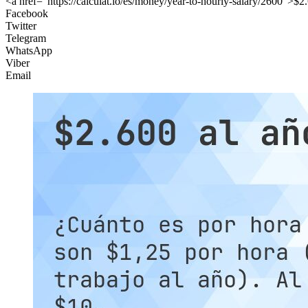
<a href="https://calculat.io/es/money/year-to-hourly-salary/2600">$2.
Facebook
Twitter
Telegram
WhatsApp
Viber
Email