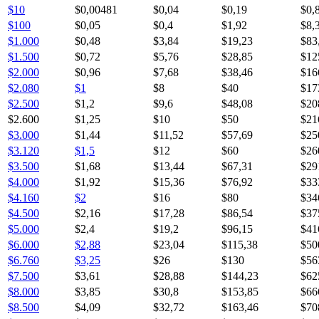
$10
$0,00481
$0,04
$0,19
$0,
$100
$0,05
$0,4
$1,92
$8,
$1.000
$0,48
$3,84
$19,23
$83
$1.500
$0,72
$5,76
$28,85
$12
$2.000
$0,96
$7,68
$38,46
$16
$2.080
$1
$8
$40
$17
$2.500
$1,2
$9,6
$48,08
$20
$2.600
$1,25
$10
$50
$21
$3.000
$1,44
$11,52
$57,69
$25
$3.120
$1,5
$12
$60
$26
$3.500
$1,68
$13,44
$67,31
$29
$4.000
$1,92
$15,36
$76,92
$33
$4.160
$2
$16
$80
$34
$4.500
$2,16
$17,28
$86,54
$37
$5.000
$2,4
$19,2
$96,15
$41
$6.000
$2,88
$23,04
$115,38
$50
$6.760
$3,25
$26
$130
$56
$7.500
$3,61
$28,88
$144,23
$62
$8.000
$3,85
$30,8
$153,85
$66
$8.500
$4,09
$32,72
$163,46
$70