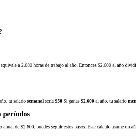
?
equivale a 2.080 horas de trabajo al año. Entonces $2.600 al año dividid
año, tu salario
semanal
sería
$50
Si ganas
$2.600
al año, tu salario
men
s períodos
eso anual de $2.600, puedes seguir estos pasos. Este cálculo asume un añ