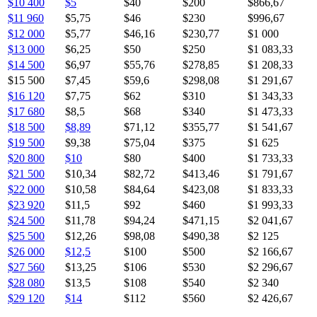
$10 400
$5
$40
$200
$866,67
$11 960
$5,75
$46
$230
$996,67
$12 000
$5,77
$46,16
$230,77
$1 000
$13 000
$6,25
$50
$250
$1 083,33
$14 500
$6,97
$55,76
$278,85
$1 208,33
$15 500
$7,45
$59,6
$298,08
$1 291,67
$16 120
$7,75
$62
$310
$1 343,33
$17 680
$8,5
$68
$340
$1 473,33
$18 500
$8,89
$71,12
$355,77
$1 541,67
$19 500
$9,38
$75,04
$375
$1 625
$20 800
$10
$80
$400
$1 733,33
$21 500
$10,34
$82,72
$413,46
$1 791,67
$22 000
$10,58
$84,64
$423,08
$1 833,33
$23 920
$11,5
$92
$460
$1 993,33
$24 500
$11,78
$94,24
$471,15
$2 041,67
$25 500
$12,26
$98,08
$490,38
$2 125
$26 000
$12,5
$100
$500
$2 166,67
$27 560
$13,25
$106
$530
$2 296,67
$28 080
$13,5
$108
$540
$2 340
$29 120
$14
$112
$560
$2 426,67