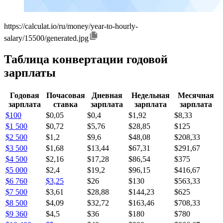
https://calculat.io/ru/money/year-to-hourly-
salary/15500/generated.jpg
Таблица конвертации годовой
зарплаты
Годовая
Почасовая
Дневная
Недельная
Месячная
зарплата
ставка
зарплата
зарплата
зарплата
$100
$0,05
$0,4
$1,92
$8,33
$1 500
$0,72
$5,76
$28,85
$125
$2 500
$1,2
$9,6
$48,08
$208,33
$3 500
$1,68
$13,44
$67,31
$291,67
$4 500
$2,16
$17,28
$86,54
$375
$5 000
$2,4
$19,2
$96,15
$416,67
$6 760
$3,25
$26
$130
$563,33
$7 500
$3,61
$28,88
$144,23
$625
$8 500
$4,09
$32,72
$163,46
$708,33
$9 360
$4,5
$36
$180
$780