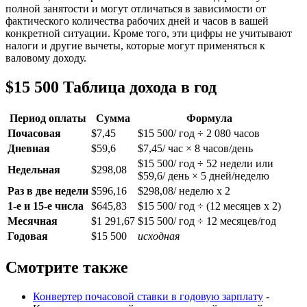
полной занятости и могут отличаться в зависимости от
фактического количества рабочих дней и часов в вашей
конкретной ситуации. Кроме того, эти цифры не учитывают
налоги и другие вычеты, которые могут применяться к
валовому доходу.
$15 500 Таблица дохода в год
Период оплаты
Сумма
Формула
Почасовая
$7,45
$15 500/ год ÷ 2 080 часов
Дневная
$59,6
$7,45/ час × 8 часов/день
$15 500/ год ÷ 52 недели или
Недельная
$298,08
$59,6/ день × 5 дней/неделю
Раз в две недели
$596,16
$298,08/ неделю x 2
1-е и 15-е числа
$645,83
$15 500/ год ÷ (12 месяцев x 2)
Месячная
$1 291,67
$15 500/ год ÷ 12 месяцев/год
Годовая
$15 500
исходная
Смотрите также
Конвертер почасовой ставки в годовую зарплату
-