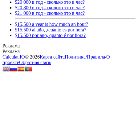
$20 000 в год - сколько это в час?
$20 800 в год - сколько это в час?
$21 000 в год - сколько это в час?
$15,500 a year is how much an hour?
$15.500 al año, ¿cuánto es por hora?
$15.500 por ano, quanto é por hora?
Calculat.IO
© 2026
Карта сайта
Политика
/
Правила
/
О
проекте
Обратная связь